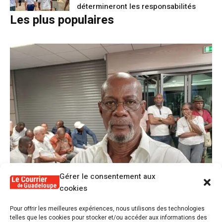
détermineront les responsabilités
Les plus populaires
Gérer le consentement aux
cookies
1
Pour offrir les meilleures expériences, nous utilisons des technologies
Alex Lollia : « Cédric Cornet développait
telles que les cookies pour stocker et/ou accéder aux informations des
une forme de populisme qui aurait pu se