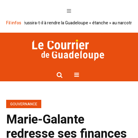
n réussira-t-il à rendre la Guadeloupe « étanche » au narcotrafic ?
Fil infos
Ca
GOUVERNANCE
Marie-Galante
redresse ses finances