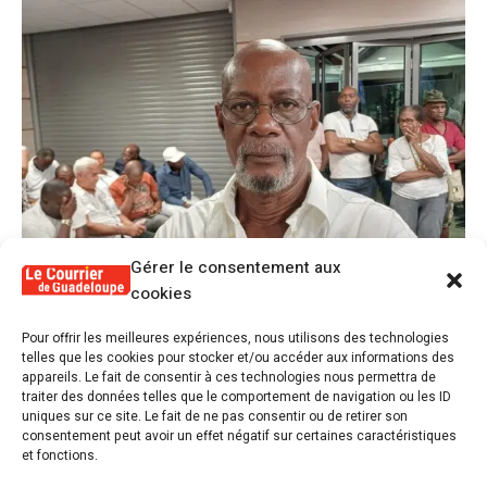
Gérer le consentement aux
cookies
1
Pour offrir les meilleures expériences, nous utilisons des technologies
Alex Lollia : « Cédric Cornet développait
telles que les cookies pour stocker et/ou accéder aux informations des
une forme de populisme qui aurait pu se
appareils. Le fait de consentir à ces technologies nous permettra de
transformer en macoutisme »
traiter des données telles que le comportement de navigation ou les ID
uniques sur ce site. Le fait de ne pas consentir ou de retirer son
consentement peut avoir un effet négatif sur certaines caractéristiques
2
Révélations sur la gestion gravement
et fonctions.
défaillante de Guadeloupe formation et