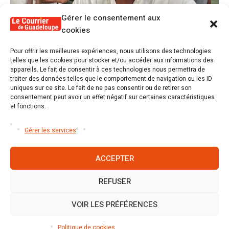
Gérer le consentement aux
cookies
1
Pour offrir les meilleures expériences, nous utilisons des technologies
Alex Lollia : « Cédric Cornet développait
telles que les cookies pour stocker et/ou accéder aux informations des
une forme de populisme qui aurait pu se
appareils. Le fait de consentir à ces technologies nous permettra de
transformer en macoutisme »
traiter des données telles que le comportement de navigation ou les ID
uniques sur ce site. Le fait de ne pas consentir ou de retirer son
consentement peut avoir un effet négatif sur certaines caractéristiques
2
et fonctions.
Révélations sur la gestion gravement
défaillante de Guadeloupe formation et
l’ER2C
Gérer les services
ACCEPTER
REFUSER
Accueil
S’abonner
Mentions légales
Conditions générales
Nous contacter
Politique de cookies (UE)
VOIR LES PRÉFÉRENCES
Mentions légales
/ Le Courrier de Guadeloupe © 2026 / Tous
Politique de cookies