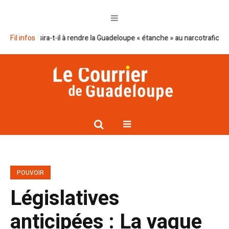
ssira-t-il à rendre la Guadeloupe « étanche » au narcotrafic ?
Fil infos
Cap exc
POUVOIR
Législatives
anticipées : La vague