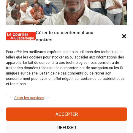
Gérer le consentement aux
cookies
1
Pour offrir les meilleures expériences, nous utilisons des technologies
Alex Lollia : « Cédric Cornet développait
telles que les cookies pour stocker et/ou accéder aux informations des
une forme de populisme qui aurait pu se
appareils. Le fait de consentir à ces technologies nous permettra de
transformer en macoutisme »
traiter des données telles que le comportement de navigation ou les ID
uniques sur ce site. Le fait de ne pas consentir ou de retirer son
consentement peut avoir un effet négatif sur certaines caractéristiques
2
Révélations sur la gestion gravement
et fonctions.
défaillante de Guadeloupe formation et
l’ER2C
Gérer les services
ACCEPTER
REFUSER
Accueil
S’abonner
Mentions légales
Conditions générales