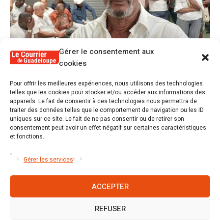
Gérer le consentement aux
cookies
1
Pour offrir les meilleures expériences, nous utilisons des technologies
Alex Lollia : « Cédric Cornet développait
telles que les cookies pour stocker et/ou accéder aux informations des
une forme de populisme qui aurait pu se
appareils. Le fait de consentir à ces technologies nous permettra de
transformer en macoutisme »
traiter des données telles que le comportement de navigation ou les ID
uniques sur ce site. Le fait de ne pas consentir ou de retirer son
consentement peut avoir un effet négatif sur certaines caractéristiques
2
et fonctions.
Révélations sur la gestion gravement
défaillante de Guadeloupe formation et
l’ER2C
Gérer les services
ACCEPTER
REFUSER
Accueil
S’abonner
Mentions légales
Conditions générales