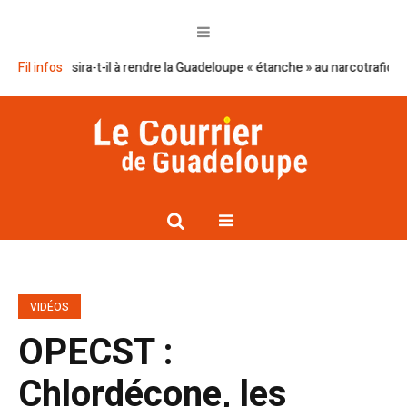
éussira-t-il à rendre la Guadeloupe « étanche » au narcotrafic ?
Fil infos
Cap e
VIDÉOS
OPECST :
Chlordécone, les