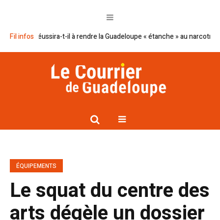
on réussira-t-il à rendre la Guadeloupe « étanche » au narcotrafic ?
Fil infos
Ca
ÉQUIPEMENTS
Le squat du centre des
arts dégèle un dossier