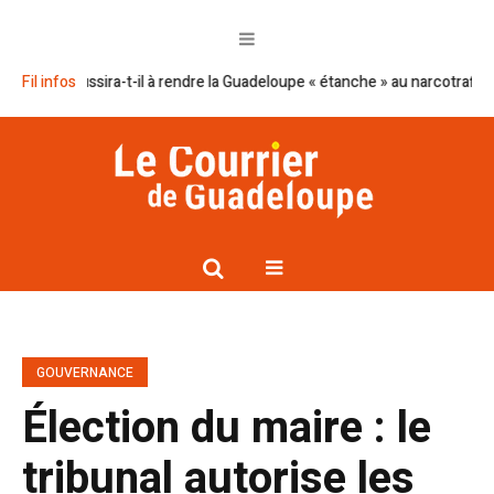
 réussira-t-il à rendre la Guadeloupe « étanche » au narcotrafic ?
Fil infos
Cap
GOUVERNANCE
Élection du maire : le
tribunal autorise les