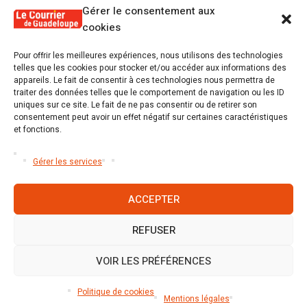
Gérer le consentement aux
cookies
1
Pour offrir les meilleures expériences, nous utilisons des technologies
Alex Lollia : « Cédric Cornet développait
telles que les cookies pour stocker et/ou accéder aux informations des
une forme de populisme qui aurait pu se
appareils. Le fait de consentir à ces technologies nous permettra de
transformer en macoutisme »
traiter des données telles que le comportement de navigation ou les ID
uniques sur ce site. Le fait de ne pas consentir ou de retirer son
consentement peut avoir un effet négatif sur certaines caractéristiques
2
Révélations sur la gestion gravement
et fonctions.
défaillante de Guadeloupe formation et
l’ER2C
Gérer les services
ACCEPTER
REFUSER
Accueil
S’abonner
Mentions légales
Conditions générales
Nous contacter
Politique de cookies (UE)
VOIR LES PRÉFÉRENCES
Mentions légales
/ Le Courrier de Guadeloupe © 2026 / Tous
Politique de cookies
droits réservés
Mentions légales