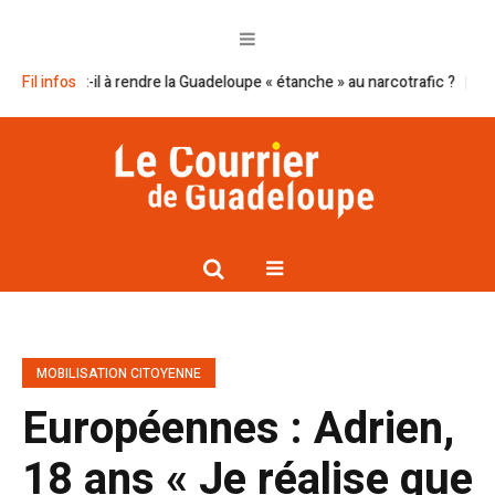
a-t-il à rendre la Guadeloupe « étanche » au narcotrafic ?
Fil infos
Cap excelle
MOBILISATION CITOYENNE
Européennes : Adrien,
18 ans « Je réalise que