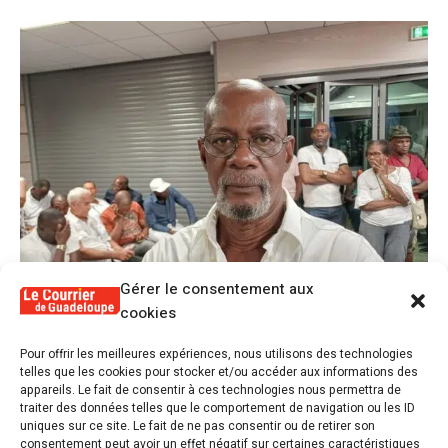
Gérer le consentement aux
cookies
1
Pour offrir les meilleures expériences, nous utilisons des technologies
Alex Lollia : « Cédric Cornet développait
telles que les cookies pour stocker et/ou accéder aux informations des
une forme de populisme qui aurait pu se
appareils. Le fait de consentir à ces technologies nous permettra de
transformer en macoutisme »
traiter des données telles que le comportement de navigation ou les ID
uniques sur ce site. Le fait de ne pas consentir ou de retirer son
consentement peut avoir un effet négatif sur certaines caractéristiques