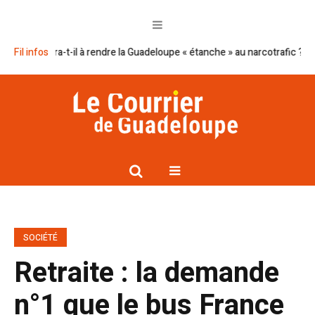
ssira-t-il à rendre la Guadeloupe « étanche » au narcotrafic ?
Fil infos
Cap exc
SOCIÉTÉ
Retraite : la demande
n°1 que le bus France