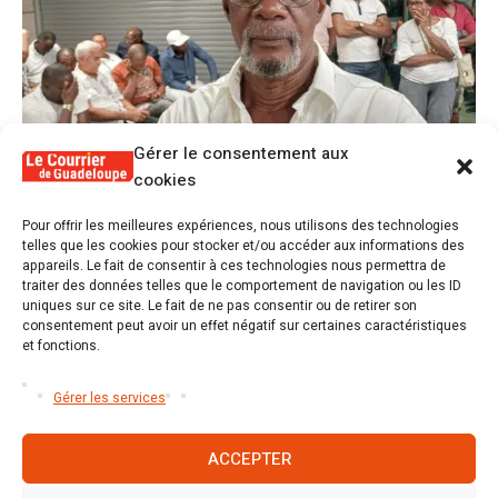
Gérer le consentement aux
cookies
1
Pour offrir les meilleures expériences, nous utilisons des technologies
Alex Lollia : « Cédric Cornet développait
telles que les cookies pour stocker et/ou accéder aux informations des
une forme de populisme qui aurait pu se
appareils. Le fait de consentir à ces technologies nous permettra de
transformer en macoutisme »
traiter des données telles que le comportement de navigation ou les ID
uniques sur ce site. Le fait de ne pas consentir ou de retirer son
consentement peut avoir un effet négatif sur certaines caractéristiques
2
Révélations sur la gestion gravement
et fonctions.
défaillante de Guadeloupe formation et
l’ER2C
Gérer les services
ACCEPTER