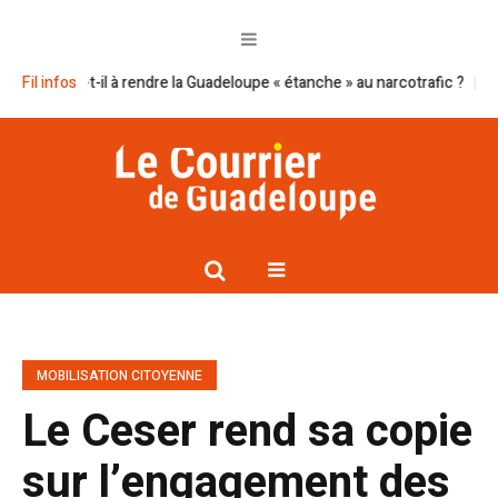
t-il à rendre la Guadeloupe « étanche » au narcotrafic ?
Fil infos
Cap excellen
MOBILISATION CITOYENNE
Le Ceser rend sa copie
sur l’engagement des