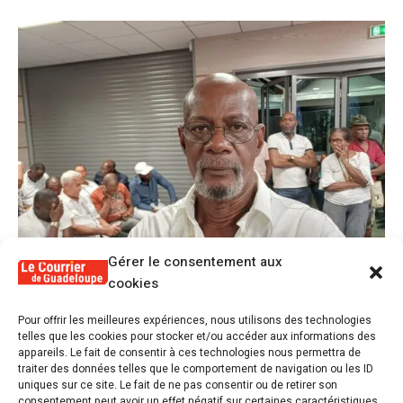
Gérer le consentement aux
cookies
1
Pour offrir les meilleures expériences, nous utilisons des technologies
Alex Lollia : « Cédric Cornet développait
telles que les cookies pour stocker et/ou accéder aux informations des
une forme de populisme qui aurait pu se
appareils. Le fait de consentir à ces technologies nous permettra de
transformer en macoutisme »
traiter des données telles que le comportement de navigation ou les ID
uniques sur ce site. Le fait de ne pas consentir ou de retirer son
consentement peut avoir un effet négatif sur certaines caractéristiques