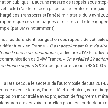
ation publique…), aucune mesure de rappels sous stop-
éhicule) n’a été mise en place sur le territoire français,
chargé des Transports et l’arrêté ministériel du 9 avril 202
ui rappelle que des campagnes similaires ont été engagé
emple (par BMW notamment).
obiles défendent leur gestion des rappels de véhicule
a défectueux en France. «
C’est absolument faux de dire
attendu la pression médiatique
», a déclaré à l’AFP Ludovic
a communication de BMW France. «
On a réalisé 29 action
en France depuis 2013
», ce qui correspond à 935 000 v
 Takata secoue le secteur de l’automobile depuis 2014. 
grade avec le temps, l’humidité et la chaleur, ces airbag
explosion incontrôlée avec projection de fragments méta
lessures graves voire mortelles pour les conducteurs et