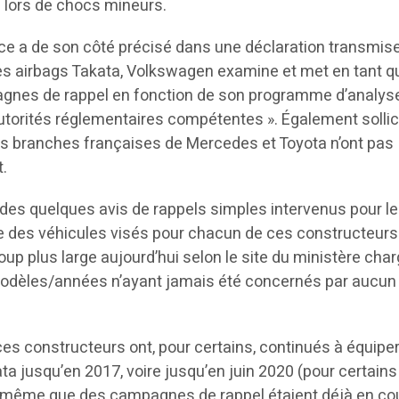
lors de chocs mineurs.
e a de son côté précisé dans une déclaration transmis
des airbags Takata, Volkswagen examine et met en tant q
agnes de rappel en fonction de son programme d’analyse
autorités réglementaires compétentes ». Également sollic
s branches françaises de Mercedes et Toyota n’ont pas
.
 des quelques avis de rappels simples intervenus pour le
liste des véhicules visés pour chacun de ces constructeurs
oup plus large aujourd’hui selon le site du ministère cha
dèles/années n’ayant jamais été concernés par aucun
 ces constructeurs ont, pour certains, continués à équiper
ta jusqu’en 2017, voire jusqu’en juin 2020 (pour certains
s même que des campagnes de rappel étaient déjà en co