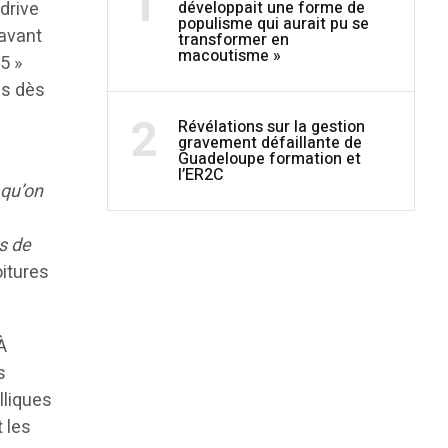
1
développait une forme de
drive
populisme qui aurait pu se
 avant
transformer en
macoutisme »
5 »
es dès
2
Révélations sur la gestion
gravement défaillante de
Guadeloupe formation et
s
l’ER2C
 qu’on
s de
oitures
À
s
lliques
 les