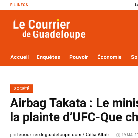
FIL INFOS
Le plan Macron r
Accueil
Enquêtes
Pouvoir
Économie
So
SOCIÉTÉ
Airbag Takata : Le min
la plainte d’UFC-Que ch
lecourrierdeguadeloupe.com / Célia Albéri
par
19 MAI 2