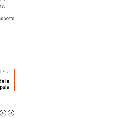
rs.
nsports
CLE
de la
ipale