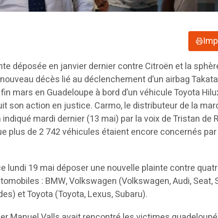
Imp
te déposée en janvier dernier contre Citroën et la sphèr
un nouveau décès lié au déclenchement d’un airbag Takat
fin mars en Guadeloupe à bord d’un véhicule Toyota Hilu
it son action en justice. Carmo, le distributeur de la ma
indiqué mardi dernier (13 mai) par la voix de Tristan de 
que plus de 2 742 véhicules étaient encore concernés par
e lundi 19 mai déposer une nouvelle plainte contre quat
utomobiles : BMW, Volkswagen (Volkswagen, Audi, Seat, 
s) et Toyota (Toyota, Lexus, Subaru).
er Manuel Valls avait rencontré les victimes guadeloup