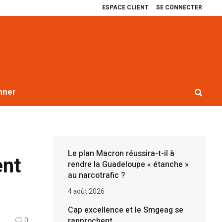
ESPACE CLIENT
SE CONNECTER
lence et le Smgeag se rapprochent
Récit de quatre ans de blocages contr
nner
Le plan Macron réussira-t-il à
ent
rendre la Guadeloupe « étanche »
au narcotrafic ?
4 août 2026
Cap excellence et le Smgeag se
rapprochent
0