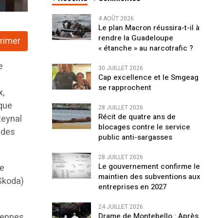
4 AOÛT 2026
Le plan Macron réussira-t-il à
rendre la Guadeloupe
rimer
« étanche » au narcotrafic ?
e
30 JUILLET 2026
Cap excellence et le Smgeag
a
se rapprochent
x,
rque
28 JUILLET 2026
Récit de quatre ans de
Reynal
blocages contre le service
 des
public anti-sargasses
28 JUILLET 2026
Le gouvernement confirme le
re
maintien des subventions aux
Skoda)
entreprises en 2027
24 JUILLET 2026
éennes
Drame de Montebello : Après