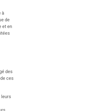
e à
ue de
 et en
itées
rgé des
 de ces
 leurs
urs