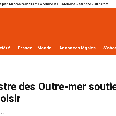
éussira-t-il à rendre la Guadeloupe « étanche » au narcotrafic ?
Cap excel
ciété
France – Monde
Annonces légales
S’abo
istre des Outre-mer souti
oisir
025