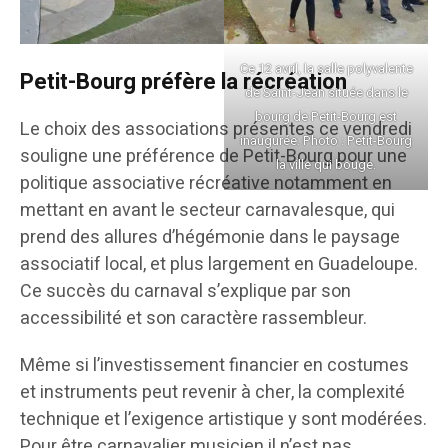
Ce 12 avril, la salle polyvalente
Petit-Bourg préfère la récréation
de Saint-Jean située dans le
bourg de Petit-Bourg est
Le choix des associations présentes ce vendredi
inaugurée. Photo : Petit-Bourg
souligne une préférence de Petit-Bourg pour une
la ville qui bouge.
politique associative récréative notamment en
mettant en avant le secteur carnavalesque, qui
prend des allures d’hégémonie dans le paysage
associatif local, et plus largement en Guadeloupe.
Ce succès du carnaval s’explique par son
accessibilité et son caractère rassembleur.
Même si l’investissement financier en costumes
et instruments peut revenir à cher, la complexité
technique et l’exigence artistique y sont modérées.
Pour être carnavalier musicien il n’est pas