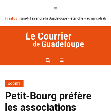
ussira-t-il à rendre la Guadeloupe « étanche » au narcotrafic ?
Fil infos
Cap ex
SOCIÉTÉ
Petit-Bourg préfère
les associations