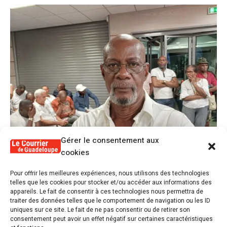
Gérer le consentement aux
cookies
1
Pour offrir les meilleures expériences, nous utilisons des technologies
Alex Lollia : « Cédric Cornet développait
telles que les cookies pour stocker et/ou accéder aux informations des
une forme de populisme qui aurait pu se
appareils. Le fait de consentir à ces technologies nous permettra de
transformer en macoutisme »
traiter des données telles que le comportement de navigation ou les ID
uniques sur ce site. Le fait de ne pas consentir ou de retirer son
consentement peut avoir un effet négatif sur certaines caractéristiques