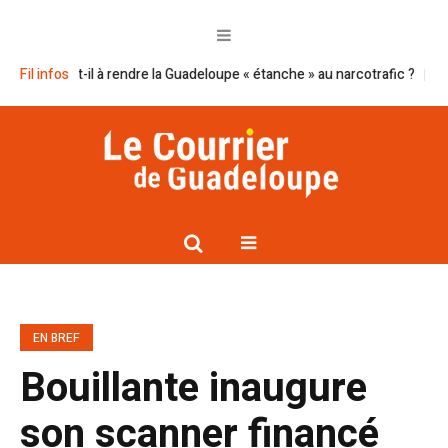
ssira-t-il à rendre la Guadeloupe « étanche » au narcotrafic ?
Fil infos
Cap exc
EN BREF
Bouillante inaugure
son scanner financé