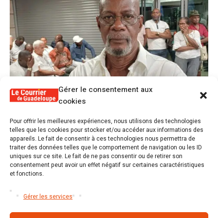
Gérer le consentement aux
cookies
1
Pour offrir les meilleures expériences, nous utilisons des technologies
Alex Lollia : « Cédric Cornet développait
telles que les cookies pour stocker et/ou accéder aux informations des
une forme de populisme qui aurait pu se
appareils. Le fait de consentir à ces technologies nous permettra de
transformer en macoutisme »
traiter des données telles que le comportement de navigation ou les ID
uniques sur ce site. Le fait de ne pas consentir ou de retirer son
consentement peut avoir un effet négatif sur certaines caractéristiques
2
Révélations sur la gestion gravement
et fonctions.
défaillante de Guadeloupe formation et
l’ER2C
Gérer les services