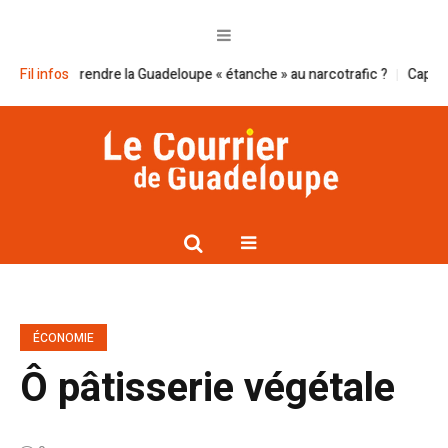
 à rendre la Guadeloupe « étanche » au narcotrafic ?
Fil infos
Cap excellence e
ÉCONOMIE
Ô pâtisserie végétale