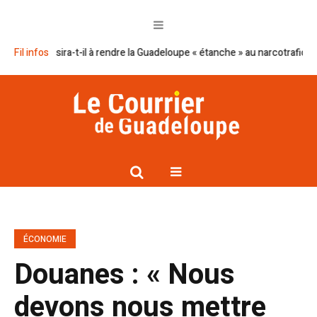
éussira-t-il à rendre la Guadeloupe « étanche » au narcotrafic ?
Fil infos
Cap e
ÉCONOMIE
Douanes : « Nous
devons nous mettre