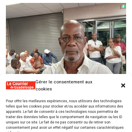
Gérer le consentement aux
cookies
1
Pour offrir les meilleures expériences, nous utilisons des technologies
Alex Lollia : « Cédric Cornet développait
telles que les cookies pour stocker et/ou accéder aux informations des
une forme de populisme qui aurait pu se
appareils. Le fait de consentir à ces technologies nous permettra de
transformer en macoutisme »
traiter des données telles que le comportement de navigation ou les ID
uniques sur ce site. Le fait de ne pas consentir ou de retirer son
consentement peut avoir un effet négatif sur certaines caractéristiques