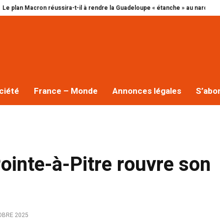
cron réussira-t-il à rendre la Guadeloupe « étanche » au narcotrafic ?
Cap 
ciété
France – Monde
Annonces légales
S’abo
ointe-à-Pitre rouvre son
OBRE 2025