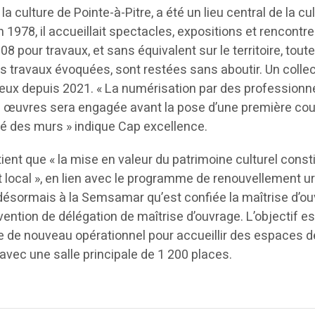
la culture de Pointe-à-Pitre, a été un lieu central de la cu
1978, il accueillait spectacles, expositions et rencontr
8 pour travaux, et sans équivalent sur le territoire, tout
s travaux évoquées, sont restées sans aboutir. Un collec
 lieux depuis 2021. « La numérisation par des professionn
s œuvres sera engagée avant la pose d’une première co
té des murs » indique Cap excellence.
ent que « la mise en valeur du patrimoine culturel const
 local », en lien avec le programme de renouvellement u
 désormais à la Semsamar qu’est confiée la maîtrise d’ou
ention de délégation de maîtrise d’ouvrage. L’objectif es
te de nouveau opérationnel pour accueillir des espaces d
 avec une salle principale de 1 200 places.