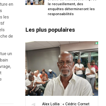
lture en
le recueillement, des
enquêtes détermineront les
es
responsabilités
es les
tif
Les plus populaires
els
uche de
itue un
rbain
vrage,
t
e
Alex Lollia : « Cédric Cornet