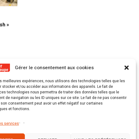
21 FÉVRIER 2025
24 AVR
sh »
Air Inter Îles relie Marie-Galante à
Un trio
Pointe-à-Pitre
paysage
Gérer le consentement aux cookies
les meilleures expériences, nous utilisons des technologies telles que les
 stocker et/ou accéder aux informations des appareils. Le fait de
ces technologies nous permettra de traiter des données telles que le
 de navigation ou les ID uniques sur ce site. Le fait de ne pas consentir
r son consentement peut avoir un effet négatif sur certaines
ques et fonctions.
es services