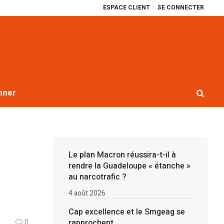
ESPACE CLIENT
SE CONNECTER
excellence et le Smgeag se rapprochent
Récit de quatre ans de blocages
nner
Le plan Macron réussira-t-il à
rendre la Guadeloupe « étanche »
au narcotrafic ?
4 août 2026
Cap excellence et le Smgeag se
rapprochent
0