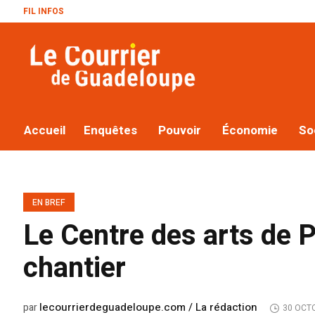
FIL INFOS
Le plan Ma
Accueil
Enquêtes
Pouvoir
Économie
So
EN BREF
Le Centre des arts de P
chantier
lecourrierdeguadeloupe.com / La rédaction
par
30 OCT