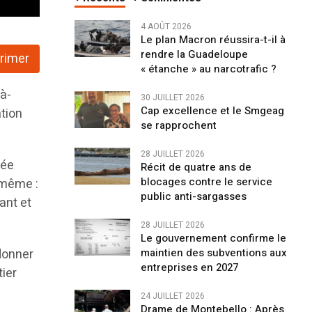
4 AOÛT 2026
Le plan Macron réussira-t-il à
rendre la Guadeloupe
rimer
« étanche » au narcotrafic ?
-à-
30 JUILLET 2026
Cap excellence et le Smgeag
ation
se rapprochent
28 JUILLET 2026
rée
Récit de quatre ans de
blocages contre le service
 même :
public anti-sargasses
ant et
28 JUILLET 2026
Le gouvernement confirme le
donner
maintien des subventions aux
entreprises en 2027
tier
24 JUILLET 2026
Drame de Montebello : Après