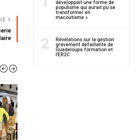
1
développait une forme de
populisme qui aurait pu se
transformer en
macoutisme »
CLE
cerie
2
daire
Révélations sur la gestion
gravement défaillante de
Guadeloupe formation et
l’ER2C
EN BREF
EN B