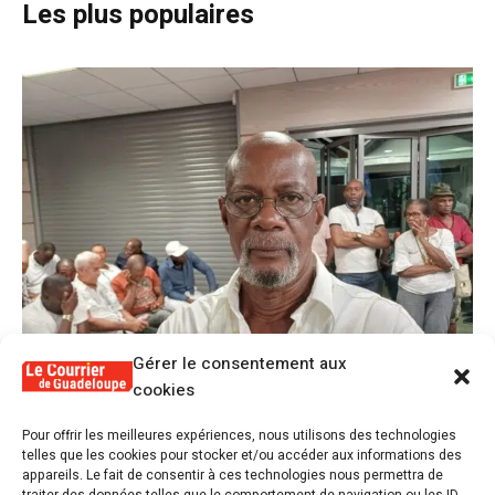
Les plus populaires
Gérer le consentement aux
cookies
1
Pour offrir les meilleures expériences, nous utilisons des technologies
Alex Lollia : « Cédric Cornet développait
telles que les cookies pour stocker et/ou accéder aux informations des
une forme de populisme qui aurait pu se
appareils. Le fait de consentir à ces technologies nous permettra de
transformer en macoutisme »