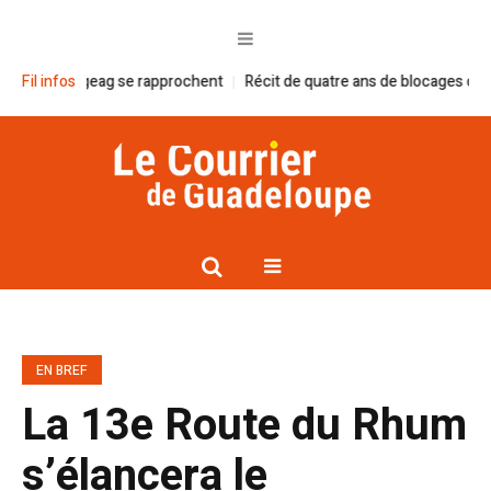
t le Smgeag se rapprochent
Fil infos
Récit de quatre ans de blocages contre le
EN BREF
La 13e Route du Rhum
s’élancera le