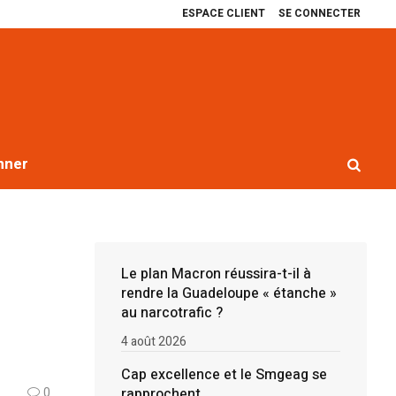
ESPACE CLIENT
SE CONNECTER
xcellence et le Smgeag se rapprochent
Récit de quatre ans de blocages co
nner
Le plan Macron réussira-t-il à
rendre la Guadeloupe « étanche »
au narcotrafic ?
4 août 2026
Cap excellence et le Smgeag se
rapprochent
0