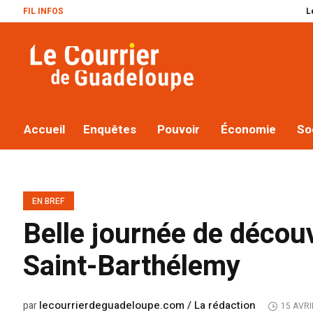
FIL INFOS
Le plan Macr
Accueil
Enquêtes
Pouvoir
Économie
So
EN BREF
Belle journée de décou
Saint-Barthélemy
lecourrierdeguadeloupe.com / La rédaction
par
15 AVRI