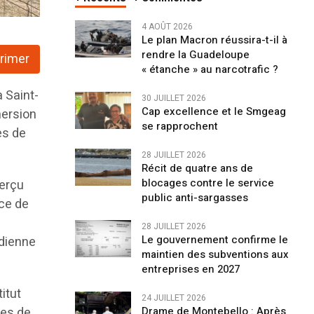
4 AOÛT 2026
Le plan Macron réussira-t-il à
rendre la Guadeloupe
rimer
« étanche » au narcotrafic ?
à Saint-
30 JUILLET 2026
Cap excellence et le Smgeag
mersion
se rapprochent
es de
28 JUILLET 2026
Récit de quatre ans de
blocages contre le service
perçu
public anti-sargasses
èce de
28 JUILLET 2026
Le gouvernement confirme le
ndienne
maintien des subventions aux
entreprises en 2027
itut
24 JUILLET 2026
ues de
Drame de Montebello : Après