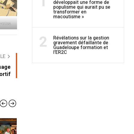
1
développait une forme de
populisme qui aurait pu se
transformer en
macoutisme »
vertes.
2
Révélations sur la gestion
gravement défaillante de
Guadeloupe formation et
l’ER2C
CLE
sage
ortif
EN BREF
EN B