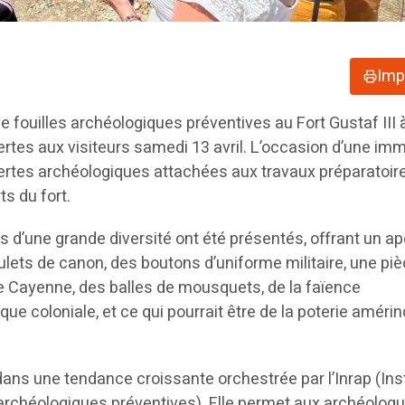
Imp
e fouilles archéologiques préventives au Fort Gustaf III 
rtes aux visiteurs samedi 13 avril. L’occasion d’une im
ertes archéologiques attachées aux travaux préparatoir
s du fort.
s d’une grande diversité ont été présentés, offrant un a
oulets de canon, des boutons d’uniforme militaire, une pi
e Cayenne, des balles de mousquets, de la faïence
e coloniale, et ce qui pourrait être de la poterie améri
t dans une tendance croissante orchestrée par l’Inrap (Inst
archéologiques préventives). Elle permet aux archéolog