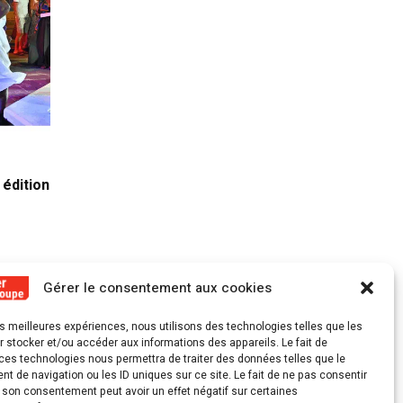
22 NOVEMBRE 2025
31 OC
 édition
J-365, le compte à rebours Route du
La 13e 
Rhum est lancé
1er no
Gérer le consentement aux cookies
les meilleures expériences, nous utilisons des technologies telles que les
 stocker et/ou accéder aux informations des appareils. Le fait de
ces technologies nous permettra de traiter des données telles que le
 de navigation ou les ID uniques sur ce site. Le fait de ne pas consentir
r son consentement peut avoir un effet négatif sur certaines