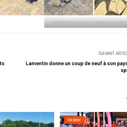
Le public enthousiaste a pu observer les décou
SUIVANT ARTI
ts
Lamentin donne un coup de neuf à son pay
sp
EN BREF