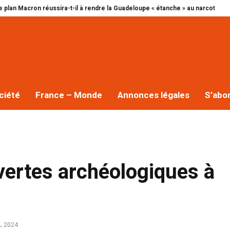
on réussira-t-il à rendre la Guadeloupe « étanche » au narcotrafic ?
Cap e
ciété
France – Monde
Annonces légales
S’abo
vertes archéologiques à
L 2024