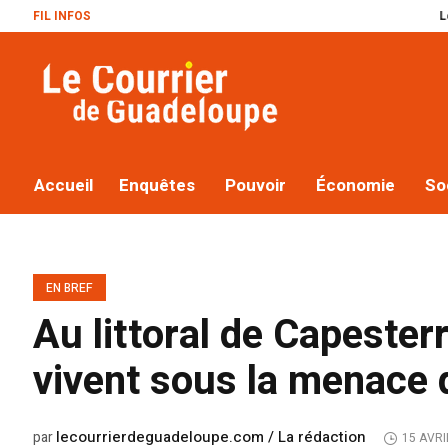
FIL INFOS
Le plan Macron ré
Accueil
Enquêtes
Pouvoir
Économie
So
EN BREF
Au littoral de Capester
vivent sous la menace
lecourrierdeguadeloupe.com / La rédaction
par
15 AVRI