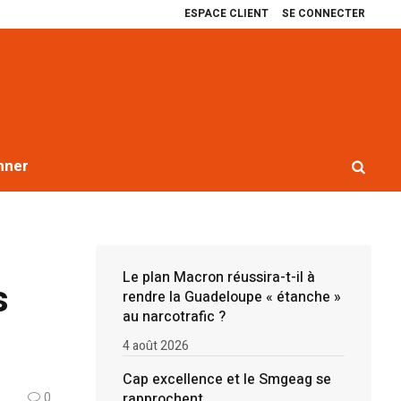
ESPACE CLIENT
SE CONNECTER
ence et le Smgeag se rapprochent
Récit de quatre ans de blocages contre
nner
Le plan Macron réussira-t-il à
s
rendre la Guadeloupe « étanche »
au narcotrafic ?
4 août 2026
Cap excellence et le Smgeag se
rapprochent
0