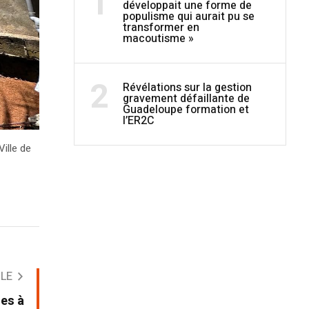
1
développait une forme de
populisme qui aurait pu se
transformer en
macoutisme »
2
Révélations sur la gestion
gravement défaillante de
Guadeloupe formation et
l’ER2C
ille de
CLE
ues à