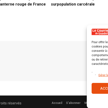
lanterne rouge de France
surpopulation carcérale
Pour offrir 
cookies pour
consentir à 
comportement
ou de retire
caractéristi
Gérer l
ACC
roits réservés
Accueil
S’abonner
Mentions légale