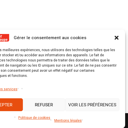
Guadeloupe découvre un peu plus
pour ne
l’OECO
Gérer le consentement aux cookies
les meilleures expériences, nous utilisons des technologies telles que les
 stocker et/ou accéder aux informations des appareils. Le fait de
ces technologies nous permettra de traiter des données telles que le
 de navigation ou les ID uniques sur ce site. Le fait de ne pas consentir
r son consentement peut avoir un effet négatif sur certaines
ques et fonctions.
es services
EPTER
REFUSER
VOIR LES PRÉFÉRENCES
Politique de cookies
Mentions légales
s
Conditions générales
Nous contacter
Politique de cookies (UE)