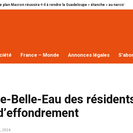
ussira-t-il à rendre la Guadeloupe « étanche » au narcotrafic ?
Cap excell
ciété
France – Monde
Annonces légales
S’abo
re-Belle-Eau des résident
 d’effondrement
L 2024