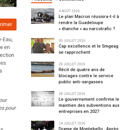
4 AOÛT 2026
Le plan Macron réussira-t-il à
rendre la Guadeloupe
rimer
« étanche » au narcotrafic ?
e-Eau,
30 JUILLET 2026
Cap excellence et le Smgeag
re en
se rapprochent
rection
les
28 JUILLET 2026
Récit de quatre ans de
es
blocages contre le service
public anti-sargasses
28 JUILLET 2026
Le gouvernement confirme le
our
maintien des subventions aux
es pour
entreprises en 2027
24 JUILLET 2026
s,
Drame de Montebello : Après