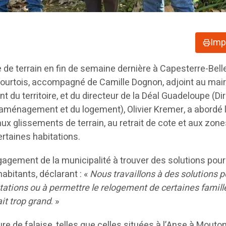
Imp
e de terrain en fin de semaine dernière à Capesterre-Bell
Courtois, accompagné de Camille Dognon, adjoint au mai
du territoire, et du directeur de la Déal Guadeloupe (Di
l’aménagement et du logement), Olivier Kremer, a abordé 
ux glissements de terrain, au retrait de cote et aux zon
taines habitations.
gagement de la municipalité à trouver des solutions pour
habitants, déclarant : «
Nous travaillons à des solutions p
tations ou à permettre le relogement de certaines famill
ait trop grand
. »
re de falaise, telles que celles situées à l’Anse à Mouton