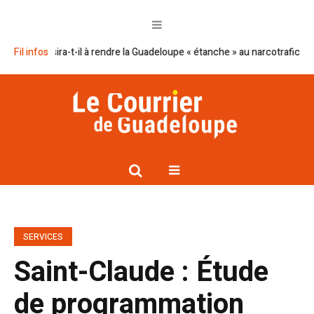
réussira-t-il à rendre la Guadeloupe « étanche » au narcotrafic ?
Fil infos
Cap e
SERVICES
Saint-Claude : Étude
de programmation