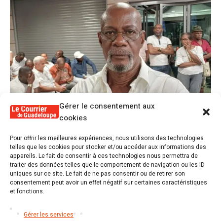
Gérer le consentement aux
cookies
1
Pour offrir les meilleures expériences, nous utilisons des technologies
Alex Lollia : « Cédric Cornet développait
telles que les cookies pour stocker et/ou accéder aux informations des
une forme de populisme qui aurait pu se
appareils. Le fait de consentir à ces technologies nous permettra de
transformer en macoutisme »
traiter des données telles que le comportement de navigation ou les ID
uniques sur ce site. Le fait de ne pas consentir ou de retirer son
consentement peut avoir un effet négatif sur certaines caractéristiques
2
Révélations sur la gestion gravement
et fonctions.
défaillante de Guadeloupe formation et
l’ER2C
Gérer les services