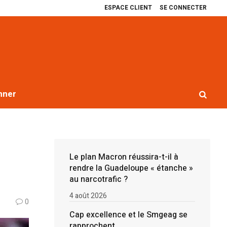
ESPACE CLIENT
SE CONNECTER
excellence et le Smgeag se rapprochent
Récit de quatre ans de blocages 
nner
Le plan Macron réussira-t-il à
rendre la Guadeloupe « étanche »
au narcotrafic ?
4 août 2026
0
Cap excellence et le Smgeag se
rapprochent