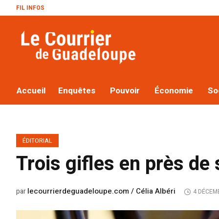
FIL INFOS
Le plan Ma
Accueil
Enquêtes
Pouvoir
Économie
So
ÉDITORIAL
Trois gifles en près de
lecourrierdeguadeloupe.com / Célia Albéri
par
4 DÉCEM