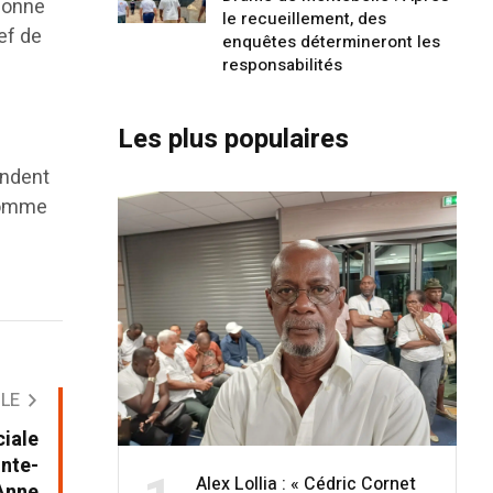
rsonne
le recueillement, des
ef de
enquêtes détermineront les
responsabilités
Les plus populaires
endent
 homme
CLE
iale
inte-
Alex Lollia : « Cédric Cornet
Anne