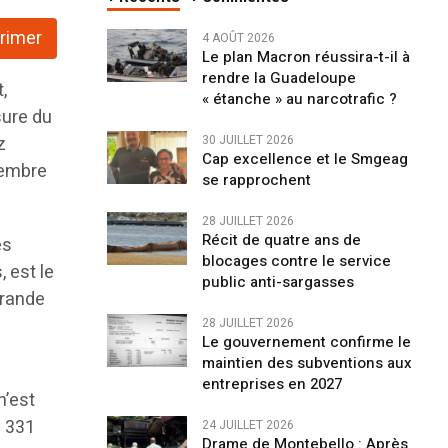
rimer
4 AOÛT 2026
Le plan Macron réussira-t-il à
rendre la Guadeloupe
,
« étanche » au narcotrafic ?
sure du
z
30 JUILLET 2026
Cap excellence et le Smgeag
écembre
se rapprochent
28 JUILLET 2026
Récit de quatre ans de
es
blocages contre le service
 est le
public anti-sargasses
grande
28 JUILLET 2026
Le gouvernement confirme le
maintien des subventions aux
entreprises en 2027
n’est
e 331
24 JUILLET 2026
Drame de Montebello : Après