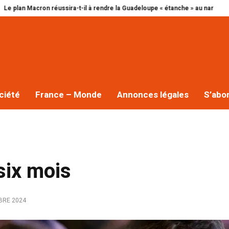
cron réussira-t-il à rendre la Guadeloupe « étanche » au narcotrafic ?
Cap 
ciété
France – Monde
Annonces légales
S’abo
 six mois
BRE 2024