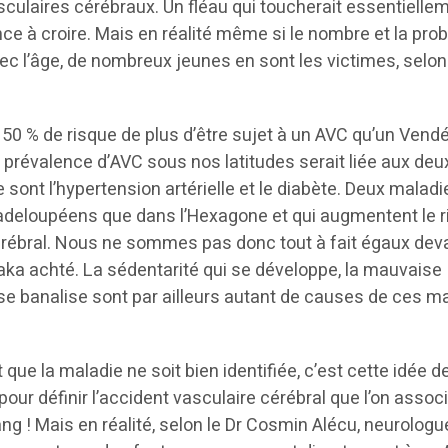
culaires cérébraux. Un fléau qui toucherait essentielle
ce à croire. Mais en réalité même si le nombre et la prob
 l’âge, de nombreux jeunes en sont les victimes, selon
50 % de risque de plus d’être sujet à un AVC qu’un Vend
e prévalence d’AVC sous nos latitudes serait liée aux deu
sont l’hypertension artérielle et le diabète. Deux maladi
adeloupéens que dans l’Hexagone et qui augmentent le 
érébral. Nous ne sommes pas donc tout à fait égaux dev
aka achté. La sédentarité qui se développe, la mauvaise
 se banalise sont par ailleurs autant de causes de ces m
 que la maladie ne soit bien identifiée, c’est cette idée d
our définir l’accident vasculaire cérébral que l’on associ
g ! Mais en réalité, selon le Dr Cosmin Alécu, neurologue