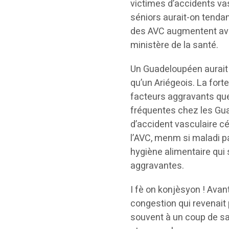
victimes d’accidents vas
séniors aurait-on tendan
des AVC augmentent avec
ministère de la santé.
Un Guadeloupéen aurait 
qu’un Ariégeois. La fort
facteurs aggravants que 
fréquentes chez les Gu
d’accident vasculaire c
l’AVC, menm si maladi p
hygiène alimentaire qui
aggravantes.
I fè on konjèsyon ! Avant
congestion qui revenait p
souvent à un coup de san