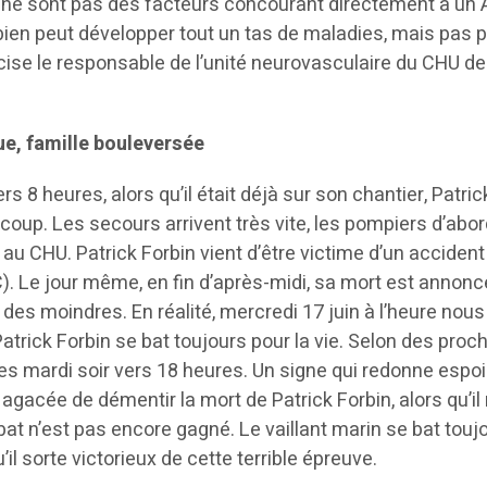
 ne sont pas des facteurs concourant directement à un 
bien peut développer tout un tas de maladies, mais pas 
cise le responsable de l’unité neurovasculaire du CHU de
e, famille bouleversée
rs 8 heures, alors qu’il était déjà sur son chantier, Patric
 coup. Les secours arrivent très vite, les pompiers d’abor
 au CHU. Patrick Forbin vient d’être victime d’un accident
). Le jour même, en fin d’après-midi, sa mort est annonc
des moindres. En réalité, mercredi 17 juin à l’heure nous
atrick Forbin se bat toujours pour la vie. Selon des proch
s mardi soir vers 18 heures. Un signe qui redonne espoir
 agacée de démentir la mort de Patrick Forbin, alors qu’il 
mbat n’est pas encore gagné. Le vaillant marin se bat touj
il sorte victorieux de cette terrible épreuve.