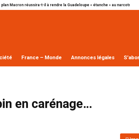
réussira-t-il à rendre la Guadeloupe « étanche » au narcotrafic ?
Cap exce
ciété
France – Monde
Annonces légales
S’abo
bin en carénage…