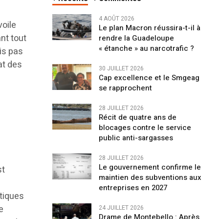
4 AOÛT 2026
voile
Le plan Macron réussira-t-il à
ant tout
rendre la Guadeloupe
« étanche » au narcotrafic ?
is pas
at des
30 JUILLET 2026
Cap excellence et le Smgeag
se rapprochent
28 JUILLET 2026
Récit de quatre ans de
blocages contre le service
public anti-sargasses
28 JUILLET 2026
Le gouvernement confirme le
st
maintien des subventions aux
entreprises en 2027
tiques
e
24 JUILLET 2026
Drame de Montebello : Après