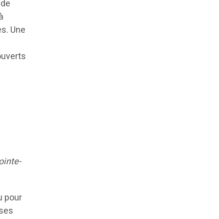
 de
à
es. Une
ouverts
ointe-
u pour
rses