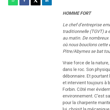
HOMME FORT
Le chef d’entreprise em
traditionnelle (TGVT) a 
au matin. De nombreux m
où nous bouclons cette é
Pitre/Abymes se bat touj
Vraie force de la nature
dans le roc. Son physiq
débonnaire. Et pourtant 
et intervient toujours à
Forbin. Côté mer évide
environnement. C’est sa
pour la charpente maritim
lui, choisit la mécanique