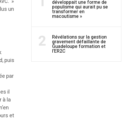
1
AVC. »
développait une forme de
populisme qui aurait pu se
plus un
transformer en
macoutisme »
2
Révélations sur la gestion
gravement défaillante de
Guadeloupe formation et
l’ER2C
k
d, puis
ée par
es il
 à la
n’en
ours et