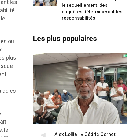
ment les
le recueillement, des
abilité
enquêtes détermineront les
 le
responsabilités
Les plus populaires
éen ou
x
es plus
risque
ant
aladies
e
ait
, le
Alex Lollia : « Cédric Cornet