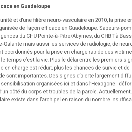
ficace en Guadeloupe
unité et d’une filière neuro-vasculaire en 2010, la prise e
rganisée de façon efficace en Guadeloupe. Sapeurs-pomp
rgences du CHU Pointe-à-Pitre/Abymes, du CHBT à Bass
-Galante mais aussi les services de radiologie, de neur
nt coordonnés pour la prise en charge rapide des victim
 le temps c’est la vie. Plus le délai entre les premiers si
se en charge est réduit, plus les chances de survie et de
e sont importantes. Des signes d’alerte largement diff
ensibilisation organisées ici et dans l’Hexagone : défo
d’un côté du corps et troubles de la parole. Actuellement
aire existe dans l’archipel en raison du nombre insuffisa