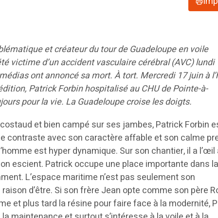
Imp
blématique et créateur du tour de Guadeloupe en voile
été victime d’un accident vasculaire cérébral (AVC) lundi 
édias ont annoncé sa mort. À tort. Mercredi 17 juin à l
dition, Patrick Forbin hospitalisé au CHU de Pointe-à-
ours pour la vie. La Guadeloupe croise les doigts.
, costaud et bien campé sur ses jambes, Patrick Forbin est
ue contraste avec son caractère affable et son calme p
l’homme est hyper dynamique. Sur son chantier, il a l’œil 
 bon escient. Patrick occupe une place importante dans la
mment. L’espace maritime n’est pas seulement son
 raison d’être. Si son frère Jean opte comme son père R
e et plus tard la résine pour faire face à la modernité, P
, la maintenance et surtout s’intéresse à la voile et à la