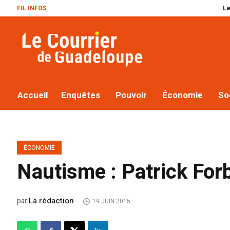
FIL INFOS
Le plan Macron 
Accueil
Enquêtes
Pouvoir
Économie
So
ÉCONOMIE
Nautisme : Patrick For
La rédaction
par
19 JUIN 2015