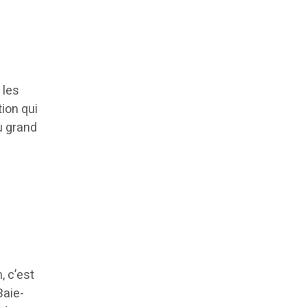
 les
ion qui
u grand
, c’est
Baie-