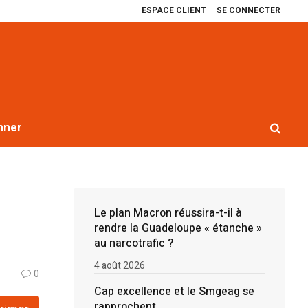
ESPACE CLIENT
SE CONNECTER
llence et le Smgeag se rapprochent
Récit de quatre ans de blocages contr
nner
Le plan Macron réussira-t-il à
rendre la Guadeloupe « étanche »
au narcotrafic ?
4 août 2026
0
Cap excellence et le Smgeag se
rapprochent