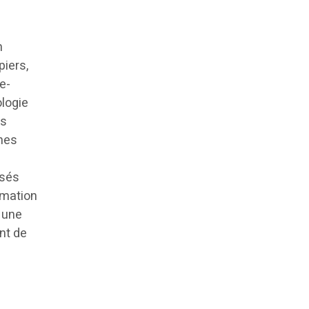
n
iers,
e-
ologie
es
gnes
usés
rmation
, une
nt de