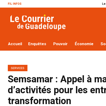
FIL INFOS
Le plan Macron
Accueil
Enquêtes
Pouvoir
Économie
So
SERVICES
Semsamar : Appel à man
d’activités pour les en
transformation