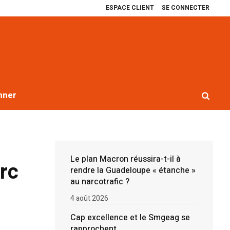
ESPACE CLIENT
SE CONNECTER
ellence et le Smgeag se rapprochent
Récit de quatre ans de blocages cont
nner
Le plan Macron réussira-t-il à
rc
rendre la Guadeloupe « étanche »
au narcotrafic ?
4 août 2026
Cap excellence et le Smgeag se
rapprochent