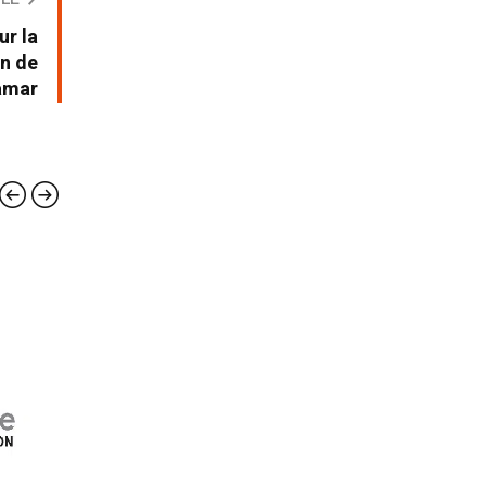
ur la
an de
amar
SERVICES
SERV