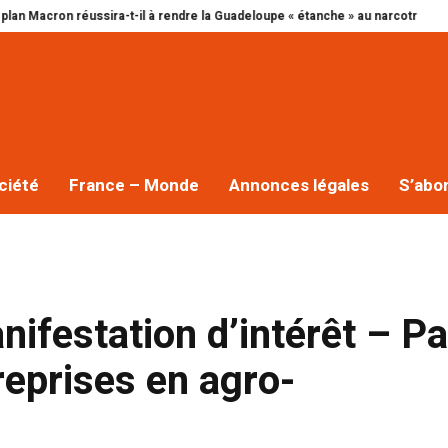
 réussira-t-il à rendre la Guadeloupe « étanche » au narcotrafic ?
Cap exc
ciété
France – Monde
Annonces légales
S’abo
ifestation d’intérêt – Pa
treprises en agro-