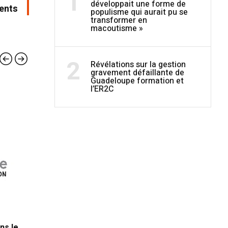
1
développait une forme de
ents
populisme qui aurait pu se
transformer en
macoutisme »
2
Révélations sur la gestion
gravement défaillante de
Guadeloupe formation et
l’ER2C
SERVICES
SERV
24 JUILLET 2026
24 JUI
CA Cap excellence : Consultation de
CA Rivi
ns le
fouilles archéologiques préventives
prestat