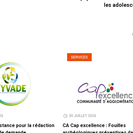
les adolesc
SERVICES
26
30 JUILLET 2026
stance pour la rédaction
CA Cap excellence : Fouilles
 de demande
archéologiques préventives da