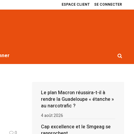
ESPACE CLIENT
SE CONNECTER
Cap excellence et le Smgeag se rapprochent
Récit de quatre ans de bloca
nner
Le plan Macron réussira-t-il à
rendre la Guadeloupe « étanche »
au narcotrafic ?
4 août 2026
Cap excellence et le Smgeag se
rapprochent
0