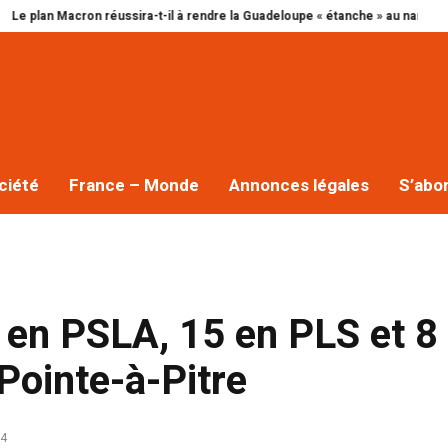
n Macron réussira-t-il à rendre la Guadeloupe « étanche » au narcotrafic ?
ciété
France – Monde
Annonces légales
S’abo
en PSLA, 15 en PLS et 8
Pointe-à-Pitre
24