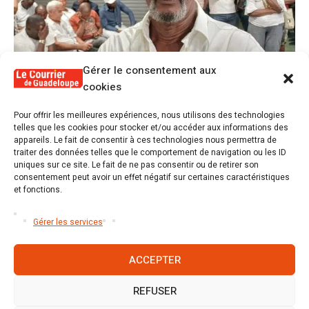
Gérer le consentement aux
cookies
1
Pour offrir les meilleures expériences, nous utilisons des technologies
Alex Lollia : « Cédric Cornet développait
telles que les cookies pour stocker et/ou accéder aux informations des
une forme de populisme qui aurait pu se
appareils. Le fait de consentir à ces technologies nous permettra de
transformer en macoutisme »
traiter des données telles que le comportement de navigation ou les ID
uniques sur ce site. Le fait de ne pas consentir ou de retirer son
consentement peut avoir un effet négatif sur certaines caractéristiques
2
et fonctions.
Révélations sur la gestion gravement
défaillante de Guadeloupe formation et
l’ER2C
Gérer les services
ACCEPTER
REFUSER
Accueil
S’abonner
Mentions légales
Conditions générales