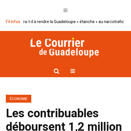
sira-t-il à rendre la Guadeloupe « étanche » au narcotrafic ?
Fil infos
Cap exce
ÉCONOMIE
Les contribuables
déboursent 1,2 million