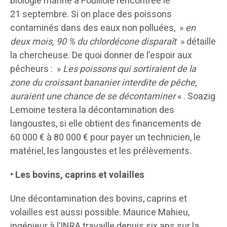
biologie marine à Fouillole rencontrée le
21 septembre. Si on place des poissons
contaminés dans des eaux non polluées, »
en
deux mois, 90 % du chlordécone disparaît
» détaille
la chercheuse. De quoi donner de l’espoir aux
pêcheurs : »
Les poissons qui sortiraient de la
zone du croissant bananier interdite de pêche,
auraient une chance de se décontaminer
« . Soazig
Lemoine testera la décontamination des
langoustes, si elle obtient des financements de
60 000 € à 80 000 € pour payer un technicien, le
matériel, les langoustes et les prélèvements.
• Les bovins, caprins
et volailles
Une décontamination des bovins, caprins et
volailles est aussi possible. Maurice Mahieu,
ingénieur à l’INRA travaille depuis six ans sur la