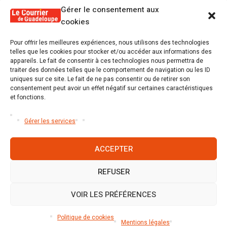
d'addictés
Gérer le consentement aux
cookies
Pour offrir les meilleures expériences, nous utilisons des technologies
telles que les cookies pour stocker et/ou accéder aux informations des
appareils. Le fait de consentir à ces technologies nous permettra de
Poster un commentaire
traiter des données telles que le comportement de navigation ou les ID
uniques sur ce site. Le fait de ne pas consentir ou de retirer son
Tu dois être
connecté
Poster un commentaire.
consentement peut avoir un effet négatif sur certaines caractéristiques
et fonctions.
Gérer les services
ACCEPTER
REFUSER
Accueil
S’abonner
Mentions légales
Conditions générales
Nous contacter
Politique de cookies (UE)
VOIR LES PRÉFÉRENCES
Mentions légales
/ Le Courrier de Guadeloupe © 2026 / Tous
Politique de cookies
droits réservés
Mentions légales