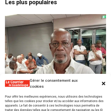
Les plus populaires
Gérer le consentement aux
cookies
1
Pour offrir les meilleures expériences, nous utilisons des technologies
Alex Lollia : « Cédric Cornet développait
telles que les cookies pour stocker et/ou accéder aux informations des
une forme de populisme qui aurait pu se
appareils. Le fait de consentir à ces technologies nous permettra de
transformer en macoutisme »
traiter des données telles que le comportement de navigation ou les ID