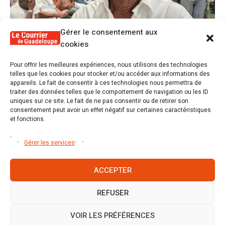
Gérer le consentement aux
cookies
1
Pour offrir les meilleures expériences, nous utilisons des technologies
Alex Lollia : « Cédric Cornet développait
telles que les cookies pour stocker et/ou accéder aux informations des
une forme de populisme qui aurait pu se
appareils. Le fait de consentir à ces technologies nous permettra de
transformer en macoutisme »
traiter des données telles que le comportement de navigation ou les ID
uniques sur ce site. Le fait de ne pas consentir ou de retirer son
consentement peut avoir un effet négatif sur certaines caractéristiques
2
Révélations sur la gestion gravement
et fonctions.
défaillante de Guadeloupe formation et
l’ER2C
Gérer les services
ACCEPTER
REFUSER
Accueil
S’abonner
Mentions légales
Conditions générales
Nous contacter
Politique de cookies (UE)
VOIR LES PRÉFÉRENCES