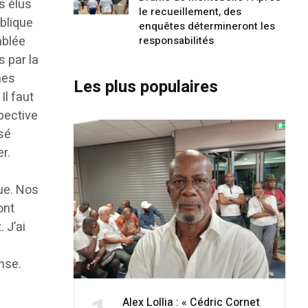
s élus
le recueillement, des
blique
enquêtes détermineront les
mblée
responsabilités
s par la
nes
Les plus populaires
Il faut
pective
isé
r.
ue. Nos
ont
 J’ai
ense.
Alex Lollia : « Cédric Cornet