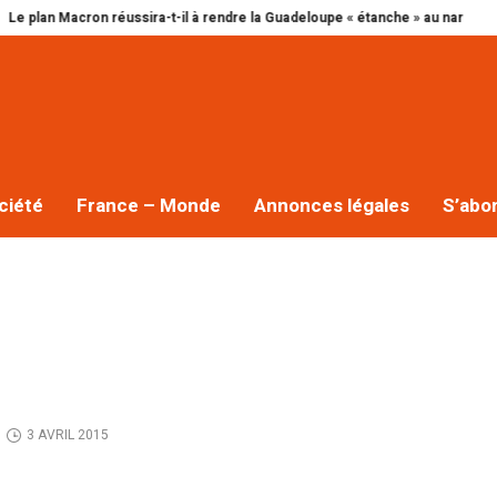
 Macron réussira-t-il à rendre la Guadeloupe « étanche » au narcotrafic ?
C
ciété
France – Monde
Annonces légales
S’abo
3 AVRIL 2015