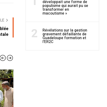
1
développait une forme de
populisme qui aurait pu se
transformer en
macoutisme »
CLE
2
mblée
Révélations sur la gestion
gravement défaillante de
tale
Guadeloupe formation et
l’ER2C
ÉDITORIAL
ÉDIT