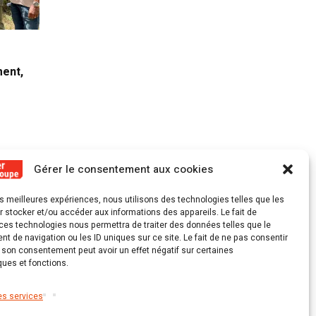
21 AVRIL 2026
3 FÉV
ment,
La Guadeloupe continue de tourner en
Le coup
rond
Gérer le consentement aux cookies
les meilleures expériences, nous utilisons des technologies telles que les
 stocker et/ou accéder aux informations des appareils. Le fait de
ces technologies nous permettra de traiter des données telles que le
 de navigation ou les ID uniques sur ce site. Le fait de ne pas consentir
r son consentement peut avoir un effet négatif sur certaines
ques et fonctions.
es services