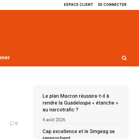
ESPACE CLIENT
SE CONNECTER
ap excellence et le Smgeag se rapprochent
Récit de quatre ans de blocag
nner
Le plan Macron réussira-t-il à
rendre la Guadeloupe « étanche »
au narcotrafic ?
4 août 2026
0
Cap excellence et le Smgeag se
rapprochent