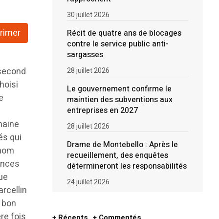
30 juillet 2026
rimer
Récit de quatre ans de blocages
contre le service public anti-
sargasses
 second
28 juillet 2026
hoisi
Le gouvernement confirme le
e
maintien des subventions aux
entreprises en 2027
haine
28 juillet 2026
és qui
Drame de Montebello : Après le
 nom
recueillement, des enquêtes
ences
détermineront les responsabilités
que
24 juillet 2026
arcellin
e bon
re fois
+ Récents
+ Commentés