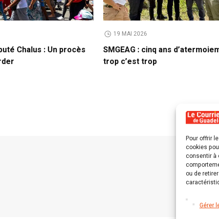
19 MAI 2026
puté Chalus : Un procès
SMGEAG : cinq ans d’atermoie
rder
trop c’est trop
Pour offrir 
cookies pour
consentir à 
comportement
ou de retire
caractéristi
Gérer l