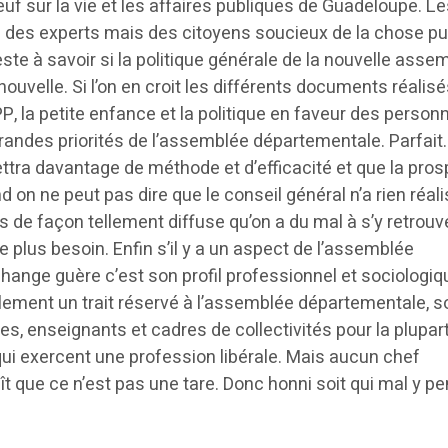
uf sur la vie et les affaires publiques de Guadeloupe. Le
 des experts mais des citoyens soucieux de la chose pu
Reste à savoir si la politique générale de la nouvelle asse
ouvelle. Si l’on en croit les différents documents réalisé
, la petite enfance et la politique en faveur des person
andes priorités de l’assemblée départementale. Parfait. 
ttra davantage de méthode et d’efficacité et que la pros
d on ne peut pas dire que le conseil général n’a rien réal
de façon tellement diffuse qu’on a du mal à s’y retrouve
e plus besoin. Enfin s’il y a un aspect de l’assemblée
hange guère c’est son profil professionnel et sociologiq
ulement un trait réservé à l’assemblée départementale, s
s, enseignants et cadres de collectivités pour la plupart.
 qui exercent une profession libérale. Mais aucun chef
aît que ce n’est pas une tare. Donc honni soit qui mal y p