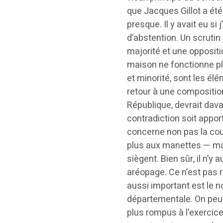
que Jacques Gillot a été 
presque. Il y avait eu s
d’abstention. Un scrutin 
majorité et une oppositio
maison ne fonctionne plu
et minorité, sont les é
retour à une compositio
République, devrait davan
contradiction soit appo
concerne non pas la cou
plus aux manettes — ma
siègent. Bien sûr, il n’
aréopage. Ce n’est pas r
aussi important est le 
départementale. On peut
plus rompus à l’exercice.