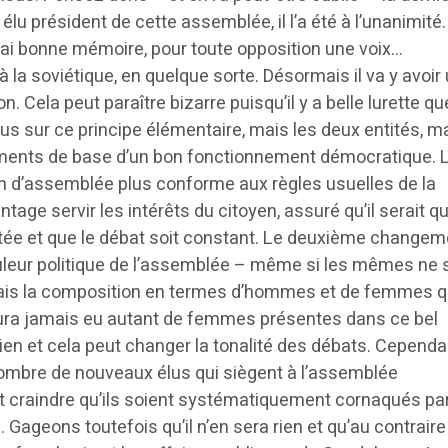
élu président de cette assemblée, il l’a été à l’unanimité
i j’ai bonne mémoire, pour toute opposition une voix…
à la soviétique, en quelque sorte. Désormais il va y avoir
n. Cela peut paraître bizarre puisqu’il y a belle lurette qu
s sur ce principe élémentaire, mais les deux entités, ma
léments de base d’un bon fonctionnement démocratique. 
n d’assemblée plus conforme aux règles usuelles de la
tage servir les intérêts du citoyen, assuré qu’il serait qu
rtée et que le débat soit constant. Le deuxième changem
leur politique de l’assemblée – même si les mêmes ne 
is la composition en termes d’hommes et de femmes q
y aura jamais eu autant de femmes présentes dans ce bel
ien et cela peut changer la tonalité des débats. Cependa
nombre de nouveaux élus qui siègent à l’assemblée
 craindre qu’ils soient systématiquement cornaqués par
 Gageons toutefois qu’il n’en sera rien et qu’au contraire 