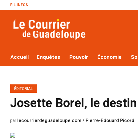
FIL INFOS
Le plan
Accueil
Enquêtes
Pouvoir
Économie
So
ÉDITORIAL
Josette Borel, le destin
lecourrierdeguadeloupe.com / Pierre-Édouard Picord
par