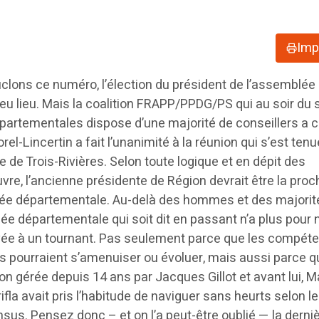
Imp
ons ce numéro, l’élection du président de l’assemblée
eu lieu. Mais la coalition FRAPP/PPDG/PS qui au soir du
épartementales dispose d’une majorité de conseillers a c
el-Lincertin a fait l’unanimité à la réunion qui s’est tenu
e de Trois-Rivières. Selon toute logique et en dépit des
re, l’ancienne présidente de Région devrait être la proc
lée départementale. Au-delà des hommes et des majorit
ée départementale qui soit dit en passant n’a plus pour
rivée à un tournant. Pas seulement parce que les compét
es pourraient s’amenuiser ou évoluer, mais aussi parce 
ion gérée depuis 14 ans par Jacques Gillot et avant lui, M
fla avait pris l’habitude de naviguer sans heurts selon l
sus. Pensez donc – et on l’a peut-être oublié — la derniè