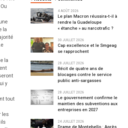
. Ou
4 AOÛT 2026
Le plan Macron réussira-t-il à
 une
rendre la Guadeloupe
« étanche » au narcotrafic ?
e la
jorité
30 JUILLET 2026
Le
Cap excellence et le Smgeag
se rapprochent
e la
28 JUILLET 2026
ent
Récit de quatre ans de
blocages contre le service
seront
public anti-sargasses
ui y
28 JUILLET 2026
Le gouvernement confirme le
nt tout
maintien des subventions aux
entreprises en 2027
 les
ils
24 JUILLET 2026
Drame de Montebello : Après