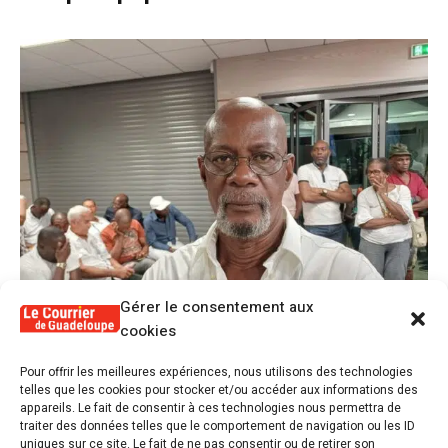
Gérer le consentement aux
cookies
1
Pour offrir les meilleures expériences, nous utilisons des technologies
Alex Lollia : « Cédric Cornet développait
telles que les cookies pour stocker et/ou accéder aux informations des
une forme de populisme qui aurait pu se
appareils. Le fait de consentir à ces technologies nous permettra de
transformer en macoutisme »
traiter des données telles que le comportement de navigation ou les ID
uniques sur ce site. Le fait de ne pas consentir ou de retirer son