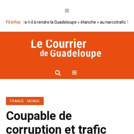
ira-t-il à rendre la Guadeloupe « étanche » au narcotrafic ?
Fil infos
Cap excel
FRANCE - MONDE
Coupable de
corruption et trafic