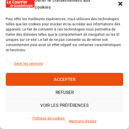
Gérer le consentement aux
Mélina Seymour : Oui à la Guadeloupe
cookies
Pour offrir les meilleures expériences, nous utilisons des technologies
Mélina Seymour ne prend pas parti dans le duel du
telles que les cookies pour stocker et/ou accéder aux informations des
second tour. Elle appelle plutôt à »
un sursaut
appareils. Le fait de consentir à ces technologies nous permettra de
traiter des données telles que le comportement de navigation ou les ID
civique afin de vaincre l’abstention le 13 décembre
uniques sur ce site. Le fait de ne pas consentir ou de retirer son
prochain
« .
consentement peut avoir un effet négatif sur certaines caractéristiques
et fonctions.
Henri Yoyotte : Nofrap la Guadeloupe en action,
Gérer les services
vérité et justice sociale
À l’heure ou nous mettons sous presse nous
ACCEPTER
n’avons pas recueilli la décision de la liste conduite
REFUSER
par Henri. Yoyotte quand à une éventuelle consigne
de vote.
VOIR LES PRÉFÉRENCES
Politique de cookies
Mentions légales