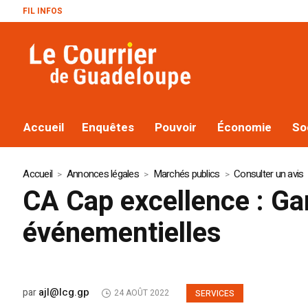
FIL INFOS
Accueil
Enquêtes
Pouvoir
Économie
So
Accueil
Annonces légales
Marchés publics
Consulter un avis
CA Cap excellence : Ga
événementielles
ajl@lcg.gp
par
24 AOÛT 2022
SERVICES