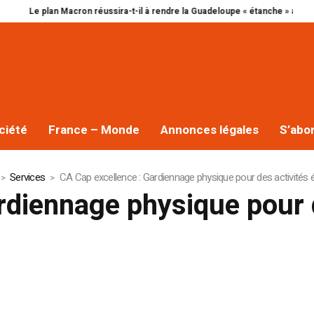
Le plan Macron réussira-t-il à rendre la Guadeloupe « étanche » au narcotra
ciété
France – Monde
Annonces légales
S’abo
Services
CA Cap excellence : Gardiennage physique pour des activités 
rdiennage physique pour 