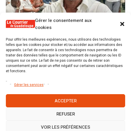
Gérer le consentement aux
cookies
1
Pour offrir les meilleures expériences, nous utilisons des technologies
Alex Lollia : « Cédric Cornet développait
telles que les cookies pour stocker et/ou accéder aux informations des
une forme de populisme qui aurait pu se
appareils. Le fait de consentir à ces technologies nous permettra de
transformer en macoutisme »
traiter des données telles que le comportement de navigation ou les ID
uniques sur ce site. Le fait de ne pas consentir ou de retirer son
consentement peut avoir un effet négatif sur certaines caractéristiques
2
Révélations sur la gestion gravement
et fonctions.
défaillante de Guadeloupe formation et
l’ER2C
Gérer les services
ACCEPTER
REFUSER
Accueil
S’abonner
Mentions légales
Conditions générales
Nous contacter
Politique de cookies (UE)
VOIR LES PRÉFÉRENCES