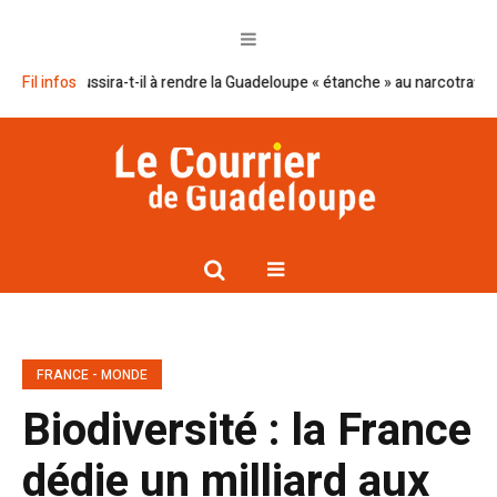
n réussira-t-il à rendre la Guadeloupe « étanche » au narcotrafic ?
Fil infos
Ca
FRANCE - MONDE
Biodiversité : la France
dédie un milliard aux