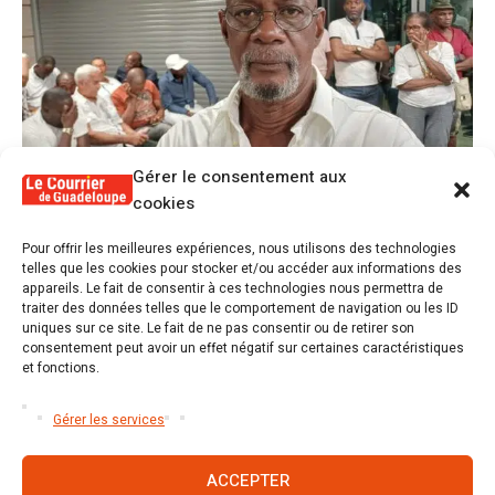
Gérer le consentement aux
cookies
1
Pour offrir les meilleures expériences, nous utilisons des technologies
Alex Lollia : « Cédric Cornet développait
telles que les cookies pour stocker et/ou accéder aux informations des
une forme de populisme qui aurait pu se
appareils. Le fait de consentir à ces technologies nous permettra de
transformer en macoutisme »
traiter des données telles que le comportement de navigation ou les ID
uniques sur ce site. Le fait de ne pas consentir ou de retirer son
consentement peut avoir un effet négatif sur certaines caractéristiques
2
Révélations sur la gestion gravement
et fonctions.
défaillante de Guadeloupe formation et
l’ER2C
Gérer les services
ACCEPTER