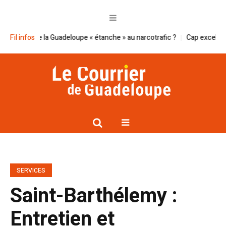
e la Guadeloupe « étanche » au narcotrafic ?
Fil infos
Cap excellence et le Smg
SERVICES
Saint-Barthélemy :
Entretien et