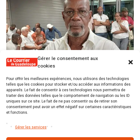
Gérer le consentement aux
cookies
1
Pour offrir les meilleures expériences, nous utilisons des technologies
Alex Lollia : « Cédric Cornet développait
telles que les cookies pour stocker et/ou accéder aux informations des
une forme de populisme qui aurait pu se
appareils. Le fait de consentir à ces technologies nous permettra de
transformer en macoutisme »
traiter des données telles que le comportement de navigation ou les ID
uniques sur ce site. Le fait de ne pas consentir ou de retirer son
consentement peut avoir un effet négatif sur certaines caractéristiques
2
Révélations sur la gestion gravement
et fonctions.
défaillante de Guadeloupe formation et
l’ER2C
Gérer les services