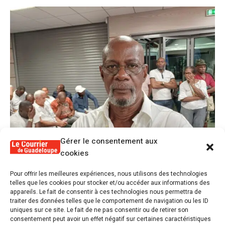
Gérer le consentement aux
cookies
1
Pour offrir les meilleures expériences, nous utilisons des technologies
Alex Lollia : « Cédric Cornet développait
telles que les cookies pour stocker et/ou accéder aux informations des
une forme de populisme qui aurait pu se
appareils. Le fait de consentir à ces technologies nous permettra de
transformer en macoutisme »
traiter des données telles que le comportement de navigation ou les ID
uniques sur ce site. Le fait de ne pas consentir ou de retirer son
consentement peut avoir un effet négatif sur certaines caractéristiques