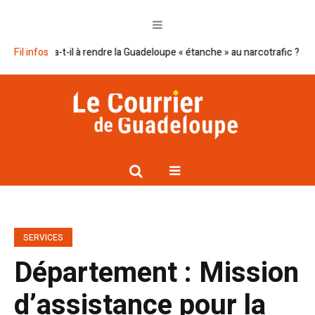
ssira-t-il à rendre la Guadeloupe « étanche » au narcotrafic ?
Fil infos
Cap exce
SERVICES
Département : Mission
d’assistance pour la