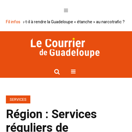
ira-t-il à rendre la Guadeloupe « étanche » au narcotrafic ?
Fil infos
Cap excel
SERVICES
Région : Services
réguliers de