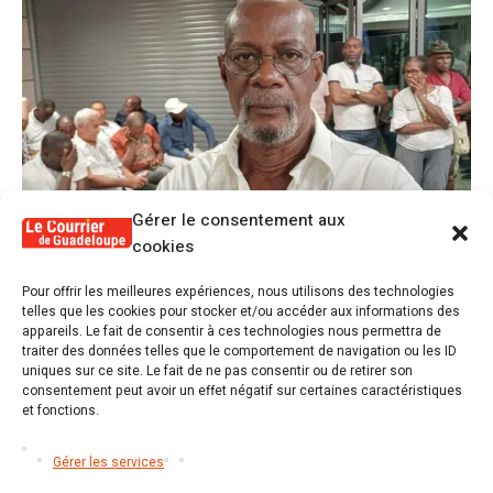
Gérer le consentement aux
cookies
1
Pour offrir les meilleures expériences, nous utilisons des technologies
Alex Lollia : « Cédric Cornet développait
telles que les cookies pour stocker et/ou accéder aux informations des
une forme de populisme qui aurait pu se
appareils. Le fait de consentir à ces technologies nous permettra de
transformer en macoutisme »
traiter des données telles que le comportement de navigation ou les ID
uniques sur ce site. Le fait de ne pas consentir ou de retirer son
consentement peut avoir un effet négatif sur certaines caractéristiques
2
et fonctions.
Révélations sur la gestion gravement
défaillante de Guadeloupe formation et
l’ER2C
Gérer les services