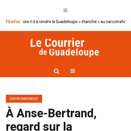
ussira-t-il à rendre la Guadeloupe « étanche » au narcotrafic ?
Fil infos
Cap ex
ENVIRONNEMENT
À Anse-Bertrand,
regard sur la