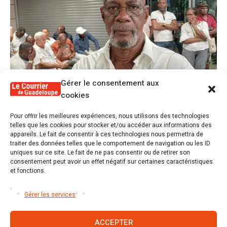
Gérer le consentement aux
cookies
1
Pour offrir les meilleures expériences, nous utilisons des technologies
Alex Lollia : « Cédric Cornet développait
telles que les cookies pour stocker et/ou accéder aux informations des
une forme de populisme qui aurait pu se
appareils. Le fait de consentir à ces technologies nous permettra de
transformer en macoutisme »
traiter des données telles que le comportement de navigation ou les ID
uniques sur ce site. Le fait de ne pas consentir ou de retirer son
consentement peut avoir un effet négatif sur certaines caractéristiques
2
Révélations sur la gestion gravement
et fonctions.
défaillante de Guadeloupe formation et
l’ER2C
Gérer les services
ACCEPTER