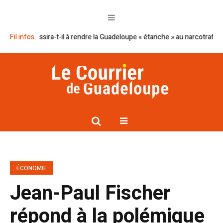
 réussira-t-il à rendre la Guadeloupe « étanche » au narcotrafic ?
Fil infos
Cap
ÉCONOMIE
Jean-Paul Fischer
répond à la polémique