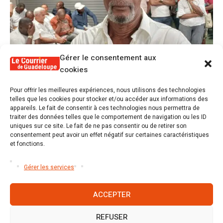
Gérer le consentement aux
cookies
1
Pour offrir les meilleures expériences, nous utilisons des technologies
Alex Lollia : « Cédric Cornet développait
telles que les cookies pour stocker et/ou accéder aux informations des
une forme de populisme qui aurait pu se
appareils. Le fait de consentir à ces technologies nous permettra de
transformer en macoutisme »
traiter des données telles que le comportement de navigation ou les ID
uniques sur ce site. Le fait de ne pas consentir ou de retirer son
consentement peut avoir un effet négatif sur certaines caractéristiques
2
et fonctions.
Révélations sur la gestion gravement
défaillante de Guadeloupe formation et
l’ER2C
Gérer les services
ACCEPTER
REFUSER