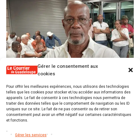
Gérer le consentement aux
cookies
1
Pour offrir les meilleures expériences, nous utilisons des technologies
Alex Lollia : « Cédric Cornet développait
telles que les cookies pour stocker et/ou accéder aux informations des
une forme de populisme qui aurait pu se
appareils. Le fait de consentir à ces technologies nous permettra de
transformer en macoutisme »
traiter des données telles que le comportement de navigation ou les ID
uniques sur ce site. Le fait de ne pas consentir ou de retirer son
consentement peut avoir un effet négatif sur certaines caractéristiques
2
et fonctions.
Révélations sur la gestion gravement
défaillante de Guadeloupe formation et
l’ER2C
Gérer les services