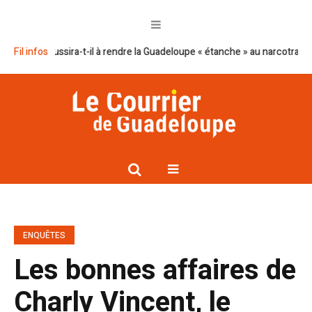
ron réussira-t-il à rendre la Guadeloupe « étanche » au narcotrafic ?
Fil infos
C
ENQUÊTES
Les bonnes affaires de
Charly Vincent, le