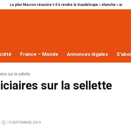
Le plan Macron réussira-t-il à rendre la Guadeloupe « étanche » au narcotraf
ciété
France – Monde
Annonces légales
S’abo
res sur la sellette
ciaires sur la sellette
13 SEPTEMBRE 2019