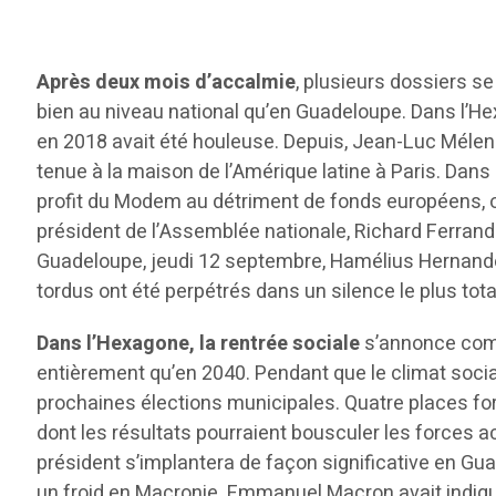
Après deux mois d’accalmie
, plusieurs dossiers s
bien au niveau national qu’en Guadeloupe. Dans l’He
en 2018 avait été houleuse. Depuis, Jean-Luc Mélenc
tenue à la maison de l’Amérique latine à Paris. Dan
profit du Modem au détriment de fonds européens, on
président de l’Assemblée nationale, Richard Ferrand es
Guadeloupe, jeudi 12 septembre, Hamélius Hernandez 
tordus ont été perpétrés dans un silence le plus tota
Dans l’Hexagone, la rentrée sociale
s’annonce comp
entièrement qu’en 2040. Pendant que le climat social
prochaines élections municipales. Quatre places fo
dont les résultats pourraient bousculer les forces 
président s’implantera de façon significative en G
un froid en Macronie. Emmanuel Macron avait indiqu