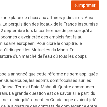
Imprimer
 une place de choix aux affaires judiciaires. Aussi
. La perquisition des locaux de la France insoumise
12 septembre lors la conférence de presse qu’il a
upçonnés d’avoir créé des emplois fictifs au
issaire européen. Pour clore le chapitre, le
qu’il dirigeait les Mutuelles du Mans. En
atoire d’un marché de l’eau où tous les coups
ippe a annoncé que cette réforme ne sera appliquée
en Guadeloupe, les esprits sont focalisés sur les
mes, Basse-Terre et Baie-Mahault. Quatre communes
in. La grande question est de savoir si le parti du
e-mer et singulièrement en Guadeloupe avaient jeté
s de la signature des contrats de convergence entre