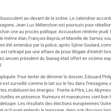
e bousculent au-devant de la scène. Le calendrier accorde
xagone, Jean-Luc Mélenchon est poursuivi pour rébellion
hon crie au procès politique. Accusation réitérée jeudi 
s le même élan, François Bayrou et Marielle de Sarnez so
t été entendus par la police, après Sylvie Goulard, comm
t rattrapé par une affaire de prise illégale d’intérêt lors
ancien président du Siaeag était offert en victime expi
l.
liquée. Pour tenter de déminer le dossier, Édouard Phil
 est surveillé comme le lait sur le feu dans l’Hexagone, 
rtes mobilisent les énergies : Pointe-à-Pitre, Les Aby
actuelles en présence. Rumeurs et manœuvres vont bon tra
uadeloupe. Les résultats des élections européennes Outr
é qu’il avait entendu le message, dans son discours lor