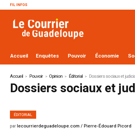
FIL INFOS
Accueil
Enquêtes
Pouvoir
Économie
So
Accueil
Pouvoir
Opinion
Éditorial
Dossiers sociaux et judiciai
Dossiers sociaux et judi
ÉDITORIAL
lecourrierdeguadeloupe.com / Pierre-Édouard Picord
par