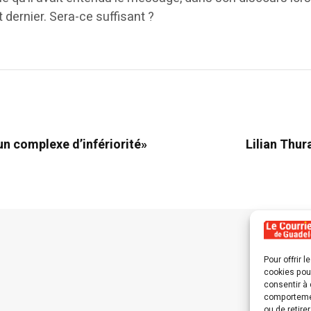
let dernier. Sera-ce suffisant ?
un complexe d’infériorité»
Lilian Thur
Pour offrir 
cookies pour
consentir à 
comportement
ou de retire