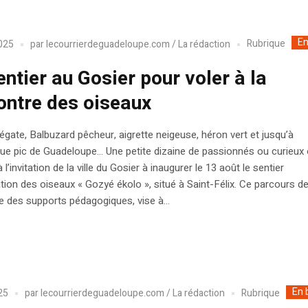
En
Rubrique
025
par
lecourrierdeguadeloupe.com / La rédaction
entier au Gosier pour voler à la
ontre des oiseaux
régate, Balbuzard pêcheur, aigrette neigeuse, héron vert et jusqu’à
ue pic de Guadeloupe… Une petite dizaine de passionnés ou curieux 
l’invitation de la ville du Gosier à inaugurer le 13 août le sentier
tion des oiseaux « Gozyé ékolo », situé à Saint-Félix. Ce parcours de
re des supports pédagogiques, vise à...
En 
Rubrique
25
par
lecourrierdeguadeloupe.com / La rédaction