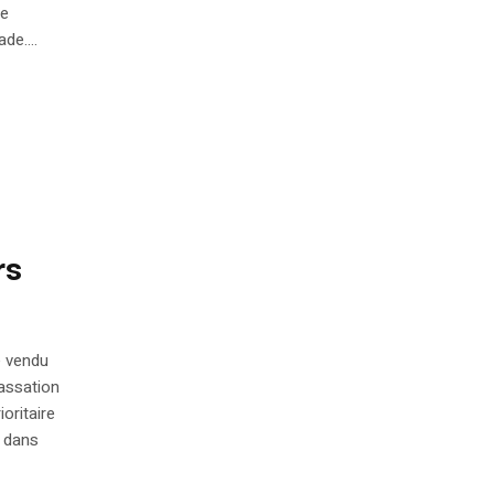
de
de....
rs
e vendu
assation
oritaire
, dans