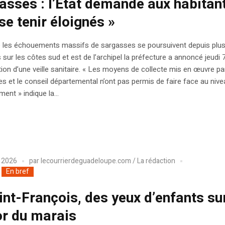
asses : l’État demande aux habitan
se tenir éloignés »
e les échouements massifs de sargasses se poursuivent depuis plus
sur les côtes sud et est de l’archipel la préfecture a annoncé jeudi 
ation d’une veille sanitaire. « Les moyens de collecte mis en œuvre pa
et le conseil départemental n’ont pas permis de faire face au nive
ent » indique la...
r 2026
par
lecourrierdeguadeloupe.com / La rédaction
En bref
int-François, des yeux d’enfants sur
or du marais