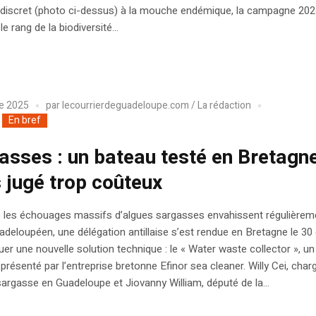
 discret (photo ci-dessus) à la mouche endémique, la campagne 20
e rang de la biodiversité...
e 2025
par
lecourrierdeguadeloupe.com / La rédaction
En bref
asses : un bateau testé en Bretagne
 jugé trop coûteux
e les échouages massifs d’algues sargasses envahissent régulièreme
guadeloupéen, une délégation antillaise s’est rendue en Bretagne le 30
uer une nouvelle solution technique : le « Water waste collector », u
présenté par l’entreprise bretonne Efinor sea cleaner. Willy Cei, char
argasse en Guadeloupe et Jiovanny William, député de la...