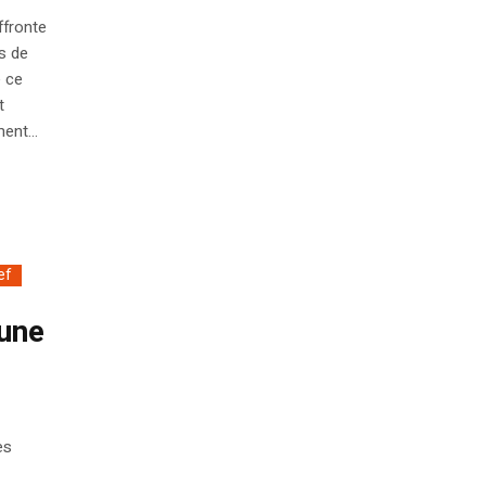
ffronte
s de
e ce
t
ent...
ef
 une
es