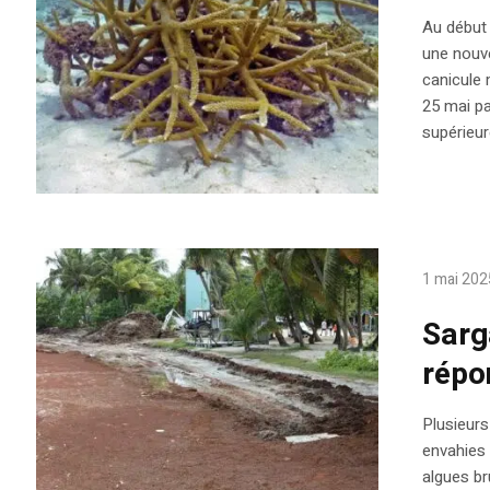
Au début 
une nouve
canicule 
25 mai p
supérieur
1 mai 202
Sarg
répo
Plusieurs
envahies 
algues br