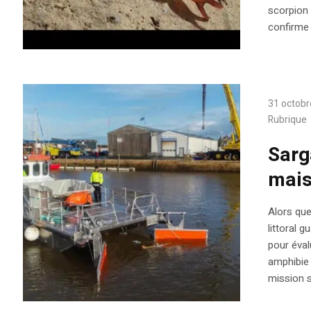
scorpion
confirme l
31 octobr
Rubrique
Sarg
mais
Alors qu
littoral 
pour éval
amphibie 
mission s