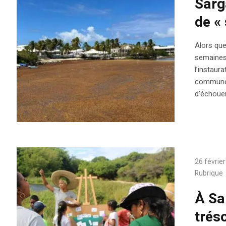
Sarg
de « 
Alors qu
semaines 
l’instaur
communes 
d’échouem
26 févrie
Rubrique
À Sa
trés