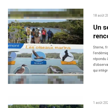
18 août 2
Un s
renc
Sterne, f
l’endémiq
répondu à 
d’observa
qui intèg
1 août 20