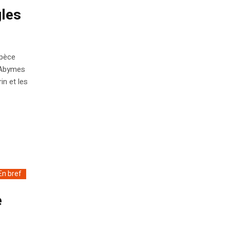
gles
spèce
 Abymes
in et les
En bref
e