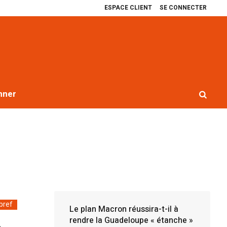
ESPACE CLIENT
SE CONNECTER
nce et le Smgeag se rapprochent
Récit de quatre ans de blocages contre l
nner
bref
Le plan Macron réussira-t-il à
rendre la Guadeloupe « étanche »