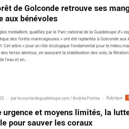
orêt de Golconde retrouve ses man
e aux bénévoles
es médaillent, qualifiés par le Parc national de la Guadeloupe d’« e
ique des forêts marécageuses » ont été replantés à Golconde aux
llet. Cet arbre « joue un rôle écologique fondamental pour le milieu mar
des terres alentour, en assurant la stabilisation des sols, la filtration
de l’eau et en...
Rubrique
025
par
lecourrierdeguadeloupe.com / Andréa Potrisa
e urgence et moyens limités, la lutt
ile pour sauver les coraux