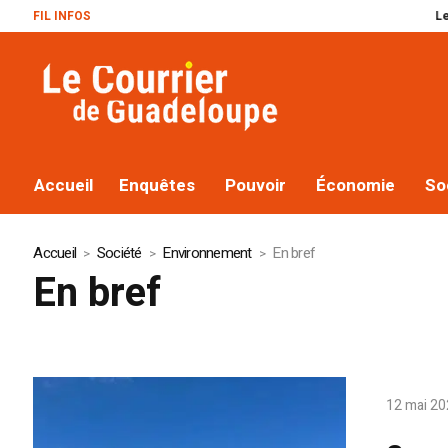
FIL INFOS
Le plan Macron réus
Accueil
Enquêtes
Pouvoir
Économie
So
Accueil
Société
Environnement
En bref
En bref
12 mai 2