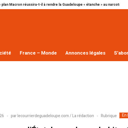
sira-t-il à rendre la Guadeloupe « étanche » au narcotrafic ?
Cap excelle
ciété
France – Monde
Annonces légales
S’abo
En 
Rubrique
026
par
lecourrierdeguadeloupe.com / La rédaction