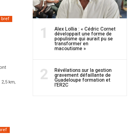
 bref
1
Alex Lollia : « Cédric Cornet
développait une forme de
populisme qui aurait pu se
transformer en
macoutisme »
2
ont
Révélations sur la gestion
gravement défaillante de
Guadeloupe formation et
 2,5 km,
l’ER2C
bref