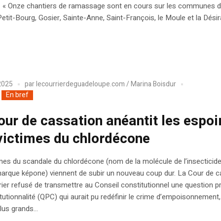
t. « Onze chantiers de ramassage sont en cours sur les communes 
etit-Bourg, Gosier, Sainte-Anne, Saint-François, le Moule et la Désira
 2025
par
lecourrierdeguadeloupe.com / Marina Boisdur
En bref
our de cassation anéantit les espoi
victimes du chlordécone
mes du scandale du chlordécone (nom de la molécule de l’insecticid
arque képone) viennent de subir un nouveau coup dur. La Cour de c
vrier refusé de transmettre au Conseil constitutionnel une question pri
tutionnalité (QPC) qui aurait pu redéfinir le crime d’empoisonnement
lus grands...