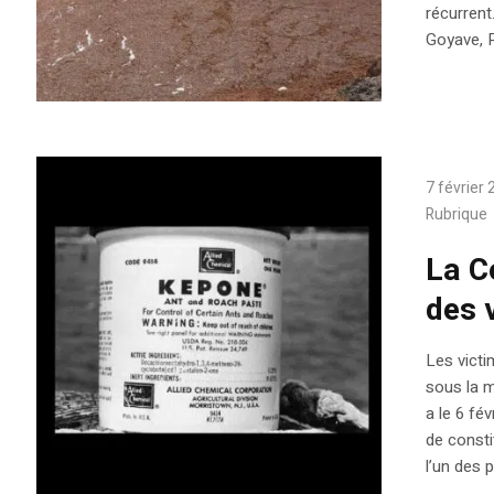
récurren
Goyave, P
7 février
Rubrique
La C
des 
Les victi
sous la m
a le 6 fé
de consti
l’un des p