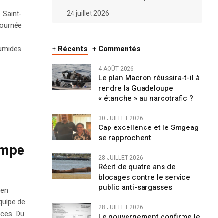
24 juillet 2026
e Saint-
Journée
+ Récents
+ Commentés
humides
4 AOÛT 2026
Le plan Macron réussira-t-il à
rendre la Guadeloupe
« étanche » au narcotrafic ?
30 JUILLET 2026
Cap excellence et le Smgeag
se rapprochent
impe
28 JUILLET 2026
Récit de quatre ans de
blocages contre le service
public anti-sargasses
ien
équipe de
28 JUILLET 2026
èces. Du
Le gouvernement confirme le