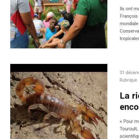
Ils ont m
François 
mondiale
Conservat
tropicales
31 décem
Rubrique
La r
enco
« Pour mo
Touroult, 
scientif