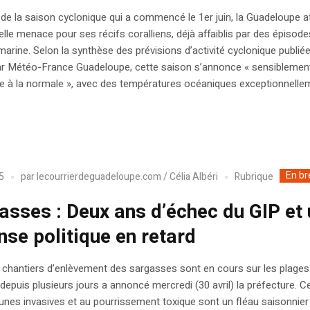
de la saison cyclonique qui a commencé le 1er juin, la Guadeloupe a
lle menace pour ses récifs coralliens, déjà affaiblis par des épisode
marine. Selon la synthèse des prévisions d’activité cyclonique publié
ar Météo-France Guadeloupe, cette saison s’annonce « sensiblemen
e à la normale », avec des températures océaniques exceptionnellem
En br
Rubrique
5
par
lecourrierdeguadeloupe.com / Célia Albéri
asses : Deux ans d’échec du GIP et
nse politique en retard
 chantiers d’enlèvement des sargasses sont en cours sur les plages
depuis plusieurs jours a annoncé mercredi (30 avril) la préfecture. C
unes invasives et au pourrissement toxique sont un fléau saisonnier