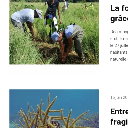
La f
grâc
Des mangl
emblémat
le 27 jui
habitants 
naturelle 
16 juin 2
Entr
frag