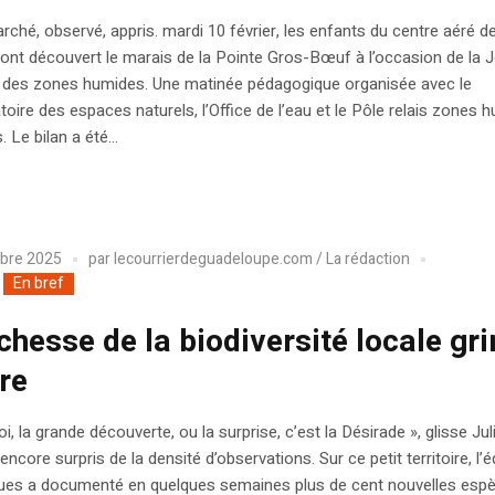
arché, observé, appris. mardi 10 février, les enfants du centre aéré d
ont découvert le marais de la Pointe Gros-Bœuf à l’occasion de la 
 des zones humides. Une matinée pédagogique organisée avec le
oire des espaces naturels, l’Office de l’eau et le Pôle relais zones 
. Le bilan a été...
bre 2025
par
lecourrierdeguadeloupe.com / La rédaction
En bref
ichesse de la biodiversité locale gr
re
i, la grande découverte, ou la surprise, c’est la Désirade », glisse Jul
encore surpris de la densité d’observations. Sur ce petit territoire, l’
iques a documenté en quelques semaines plus de cent nouvelles esp