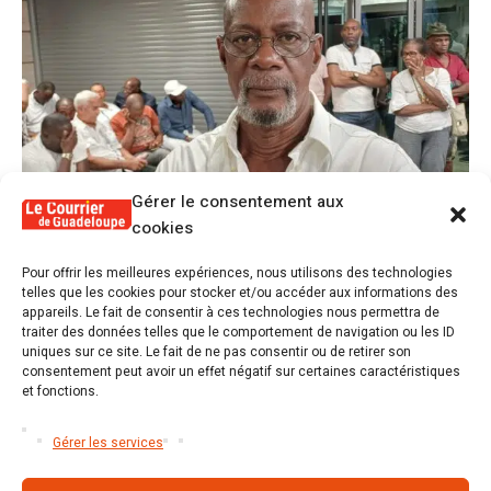
Gérer le consentement aux
cookies
1
Pour offrir les meilleures expériences, nous utilisons des technologies
Alex Lollia : « Cédric Cornet développait
telles que les cookies pour stocker et/ou accéder aux informations des
une forme de populisme qui aurait pu se
appareils. Le fait de consentir à ces technologies nous permettra de
transformer en macoutisme »
traiter des données telles que le comportement de navigation ou les ID
uniques sur ce site. Le fait de ne pas consentir ou de retirer son
consentement peut avoir un effet négatif sur certaines caractéristiques
2
Révélations sur la gestion gravement
et fonctions.
défaillante de Guadeloupe formation et
l’ER2C
Gérer les services