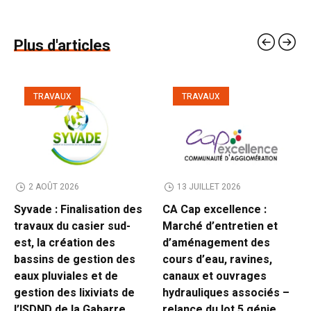
Plus d'articles
TRAVAUX
TRAVAUX
2 AOÛT 2026
13 JUILLET 2026
Syvade : Finalisation des
CA Cap excellence :
travaux du casier sud-
Marché d’entretien et
est, la création des
d’aménagement des
bassins de gestion des
cours d’eau, ravines,
eaux pluviales et de
canaux et ouvrages
gestion des lixiviats de
hydrauliques associés –
l’ISDND de la Gabarre
relance du lot 5 génie