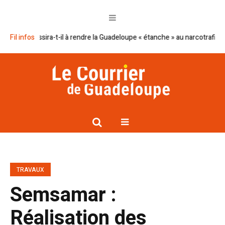
 réussira-t-il à rendre la Guadeloupe « étanche » au narcotrafic ?
Fil infos
Cap 
TRAVAUX
Semsamar :
Réalisation des