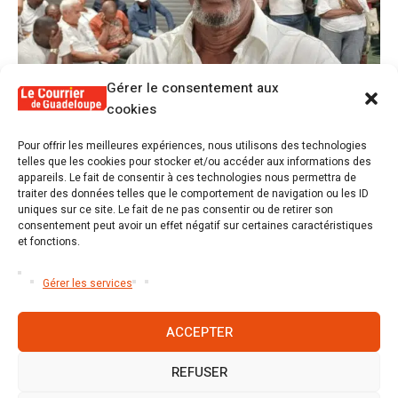
Gérer le consentement aux
cookies
1
Pour offrir les meilleures expériences, nous utilisons des technologies
Alex Lollia : « Cédric Cornet développait
telles que les cookies pour stocker et/ou accéder aux informations des
une forme de populisme qui aurait pu se
appareils. Le fait de consentir à ces technologies nous permettra de
transformer en macoutisme »
traiter des données telles que le comportement de navigation ou les ID
uniques sur ce site. Le fait de ne pas consentir ou de retirer son
consentement peut avoir un effet négatif sur certaines caractéristiques
2
et fonctions.
Révélations sur la gestion gravement
défaillante de Guadeloupe formation et
l’ER2C
Gérer les services
ACCEPTER
REFUSER
Accueil
S’abonner
Mentions légales
Conditions générales