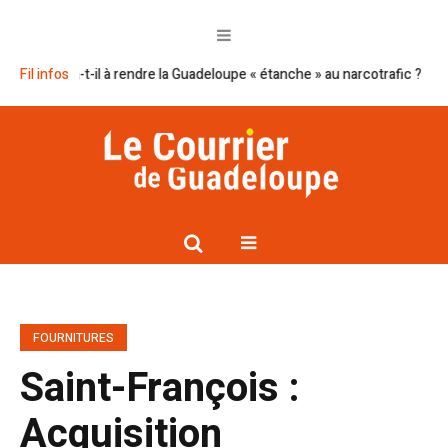
ira-t-il à rendre la Guadeloupe « étanche » au narcotrafic ?
Fil infos
Cap excel
FOURNITURES
Saint-François :
Acquisition