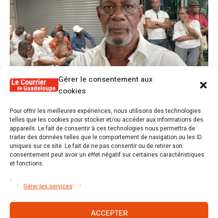
Gérer le consentement aux
cookies
1
Pour offrir les meilleures expériences, nous utilisons des technologies
Alex Lollia : « Cédric Cornet développait
telles que les cookies pour stocker et/ou accéder aux informations des
une forme de populisme qui aurait pu se
appareils. Le fait de consentir à ces technologies nous permettra de
transformer en macoutisme »
traiter des données telles que le comportement de navigation ou les ID
uniques sur ce site. Le fait de ne pas consentir ou de retirer son
consentement peut avoir un effet négatif sur certaines caractéristiques
2
Révélations sur la gestion gravement
et fonctions.
défaillante de Guadeloupe formation et
l’ER2C
Gérer les services
ACCEPTER