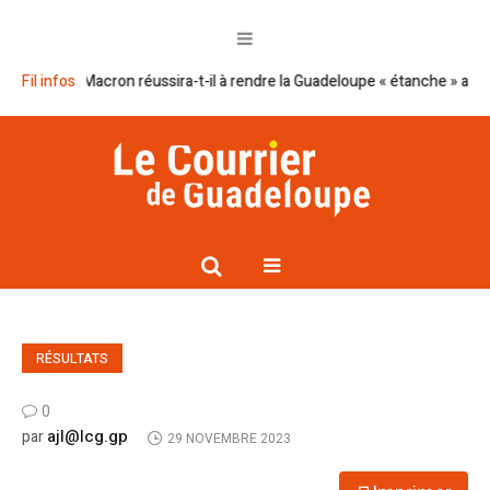
Le plan Macron réussira-t-il à rendre la Guadeloupe « étanche » au nar
Fil infos
RÉSULTATS
0
ajl@lcg.gp
par
29 NOVEMBRE 2023