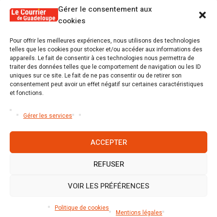
que 4,4 millions
Gérer le consentement aux
cookies
Pour offrir les meilleures expériences, nous utilisons des technologies
telles que les cookies pour stocker et/ou accéder aux informations des
appareils. Le fait de consentir à ces technologies nous permettra de
Poster un commentaire
traiter des données telles que le comportement de navigation ou les ID
uniques sur ce site. Le fait de ne pas consentir ou de retirer son
Tu dois être
connecté
Poster un commentaire.
consentement peut avoir un effet négatif sur certaines caractéristiques
et fonctions.
Gérer les services
ACCEPTER
REFUSER
Accueil
S’abonner
Mentions légales
Conditions générales
Nous contacter
Politique de cookies (UE)
VOIR LES PRÉFÉRENCES
Mentions légales
/ Le Courrier de Guadeloupe © 2026 / Tous
Politique de cookies
droits réservés
Mentions légales