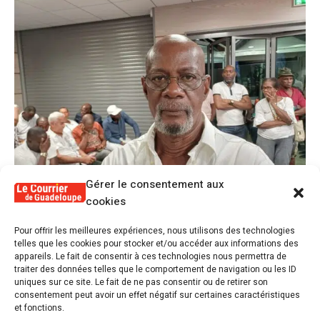
Gérer le consentement aux
cookies
1
Pour offrir les meilleures expériences, nous utilisons des technologies
Alex Lollia : « Cédric Cornet développait
telles que les cookies pour stocker et/ou accéder aux informations des
une forme de populisme qui aurait pu se
appareils. Le fait de consentir à ces technologies nous permettra de
transformer en macoutisme »
traiter des données telles que le comportement de navigation ou les ID
uniques sur ce site. Le fait de ne pas consentir ou de retirer son
consentement peut avoir un effet négatif sur certaines caractéristiques
et fonctions.
Révélations sur la gestion gravement