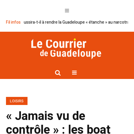
cron réussira-t-il à rendre la Guadeloupe « étanche » au narcotrafic ?
Fil infos
LOISIRS
« Jamais vu de
contrôle » : les boat